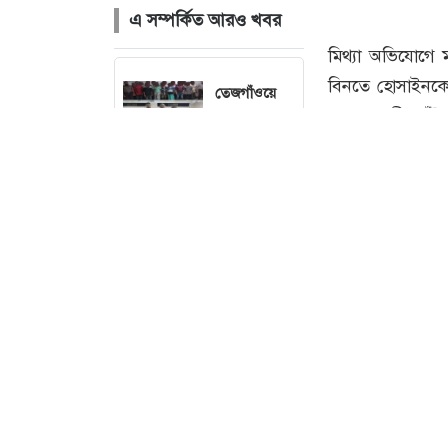
এ সম্পর্কিত আরও খবর
তেজগাঁওয়ে
বিশেষ
অভিযানে
গ্রেফতার ৫৬
বৃষ্টি নিয়ে নতুন
ছবি : 
বার্তা দিল
আবহাওয়া
অফিস
চলতি মাসেই
ঘোষণা হতে
মিথ্যা অভিযোগে 
পারে
বিনতে হোসাইনকে 
ছাত্রদলের নতুন
মাহমুদ সজীব ভূঁই
কমিটি,