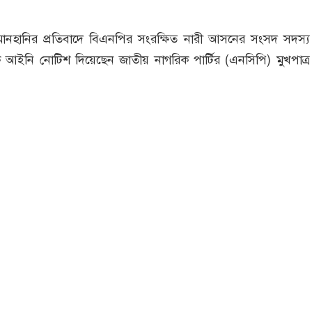
সংগৃহীত, বিএনপির সংসদ সদস্য বীথিকাকে আইনি নোটিশ দিলেন আসিফ মাহমুদ
মানহানির প্রতিবাদে বিএনপির সংরক্ষিত নারী আসনের সংসদ সদস্য
আইনি নোটিশ দিয়েছেন জাতীয় নাগরিক পার্টির (এনসিপি) মুখপাত
য়া।