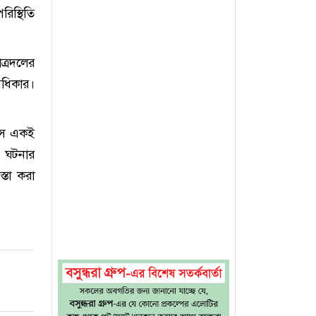
রিস্থিতি
ত্রদলের
 অধিকার।
াসে একই
ি ঘটনার
্তা করা