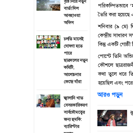
বৃষ্টি নিয়ে নতুন
পরিকল্পিতভাবে ‘মব’
বার্তা দিল
তৈরি করা হয়েছে এ
আবহাওয়া
অফিস
শনিবার (৯ মে) 
কেন্দ্রীয় সাধারণ
চলতি মাসেই
কিন্তু একটি গোষ্ঠী 
ঘোষণা হতে
পারে
পোস্টে তিনি অভিয
ছাত্রদলের নতুন
কৌশলে ছাত্ররাজন
কমিটি,
কথা তুলে ধরে তি
আলোচনার
কেন্দ্রে যাঁরা
হয়েছিল এবং পরে
আরও পড়ুন
জ্বালানি খাত
বেসরকারিকরণ
সার্বভৌমত্বের
উ
জন্য হুমকি:
ব্যারিস্টার