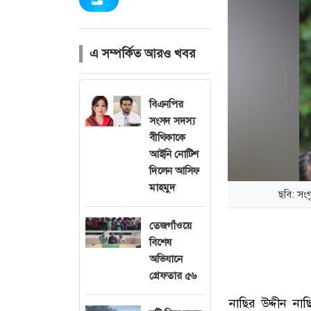
এ সম্পর্কিত আরও খবর
বিএনপির
সংসদ সদস্য
বীথিকাকে
আইনি নোটিশ
দিলেন আসিফ
মাহমুদ
ছবি: সংগ
তেজগাঁওয়ে
বিশেষ
অভিযানে
গ্রেফতার ৫৬
নাছির উদ্দীন নাছ