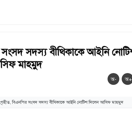
 সংসদ সদস্য বীথিকাকে আইনি নোটি
সিফ মাহমুদ
অ-
অ+