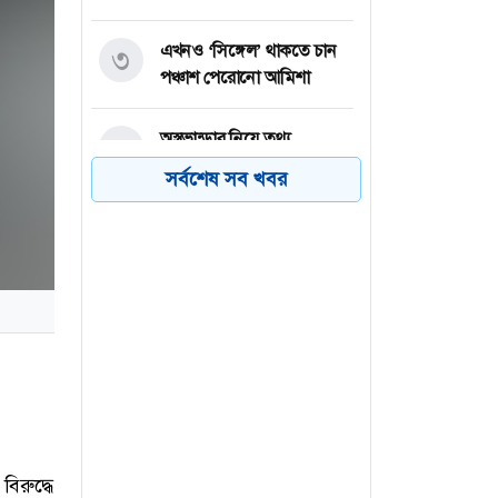
এখনও ‘সিঙ্গেল’ থাকতে চান
৩
পঞ্চাশ পেরোনো আমিশা
অস্ত্রভান্ডার নিয়ে তথ্য
৪
ফাঁসকারীদের কারাদণ্ডের
সর্বশেষ সব খবর
হুঁশিয়ারি ট্রাম্পের
বিএনপির সংসদ সদস্য
৫
বীথিকাকে আইনি নোটিশ
দিলেন আসিফ মাহমুদ
নতুন বিশ্বরেকর্ড গড়লেন জস
৬
বাটলার
বিরুদ্ধে