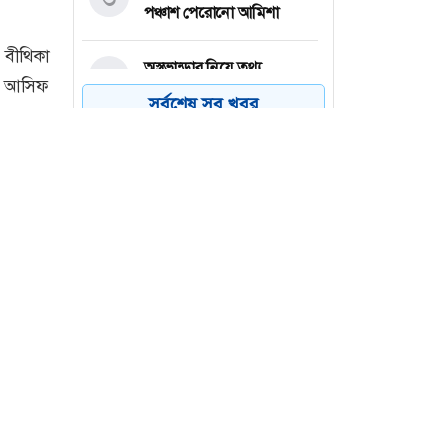
পঞ্চাশ পেরোনো আমিশা
অস্ত্রভান্ডার নিয়ে তথ্য
৪
ফাঁসকারীদের কারাদণ্ডের
সর্বশেষ সব খবর
হুঁশিয়ারি ট্রাম্পের
বিএনপির সংসদ সদস্য
৫
বীথিকাকে আইনি নোটিশ
দিলেন আসিফ মাহমুদ
নতুন বিশ্বরেকর্ড গড়লেন জস
৬
বাটলার
 বীথিকা
্র আসিফ