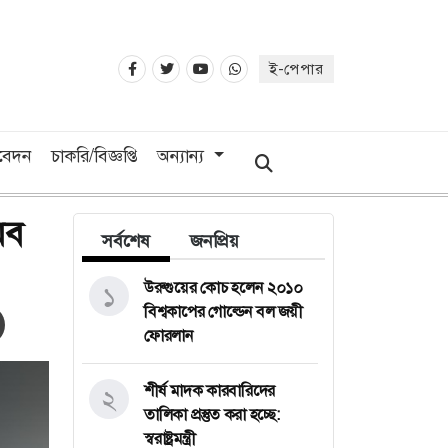
ই-পেপার
িবেদন
চাকরি/বিজ্ঞপ্তি
অন্যান্য
মব
সর্বশেষ
জনপ্রিয়
উরুগুয়ের কোচ হলেন ২০১০
১
বিশ্বকাপের গোল্ডেন বল জয়ী
ফোরলান
শীর্ষ মাদক কারবারিদের
২
তালিকা প্রস্তুত করা হচ্ছে:
স্বরাষ্ট্রমন্ত্রী