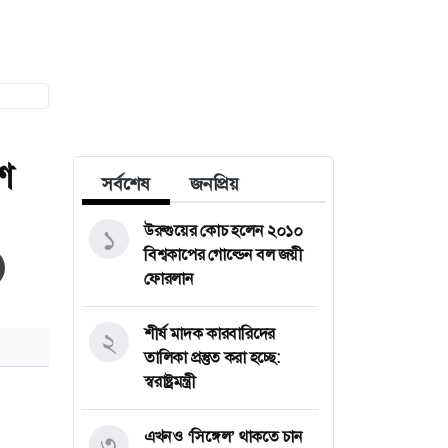
শ
সর্বশেষ
জনপ্রিয়
উরুগুয়ের কোচ হলেন ২০১০
১
বিশ্বকাপের গোল্ডেন বল জয়ী
ফোরলান
শীর্ষ মাদক কারবারিদের
২
তালিকা প্রস্তুত করা হচ্ছে:
স্বরাষ্ট্রমন্ত্রী
এখনও ‘সিঙ্গেল’ থাকতে চান
৩