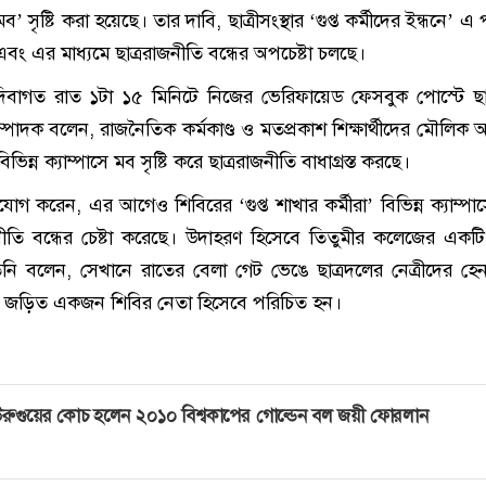
 সৃষ্টি করা হয়েছে। তার দাবি, ছাত্রীসংস্থার ‘গুপ্ত কর্মীদের ইন্ধনে’ এ প
বং এর মাধ্যমে ছাত্ররাজনীতি বন্ধের অপচেষ্টা চলছে।
দিবাগত রাত ১টা ১৫ মিনিটে নিজের ভেরিফায়েড ফেসবুক পোস্টে ছা
 সম্পাদক বলেন, রাজনৈতিক কর্মকাণ্ড ও মতপ্রকাশ শিক্ষার্থীদের মৌলিক
বিভিন্ন ক্যাম্পাসে মব সৃষ্টি করে ছাত্ররাজনীতি বাধাগ্রস্ত করছে।
োগ করেন, এর আগেও শিবিরের ‘গুপ্ত শাখার কর্মীরা’ বিভিন্ন ক্যাম্প
ীতি বন্ধের চেষ্টা করেছে। উদাহরণ হিসেবে তিতুমীর কলেজের একট
নি বলেন, সেখানে রাতের বেলা গেট ভেঙে ছাত্রদলের নেত্রীদের হেনস
 জড়িত একজন শিবির নেতা হিসেবে পরিচিত হন।
রুগুয়ের কোচ হলেন ২০১০ বিশ্বকাপের গোল্ডেন বল জয়ী ফোরলান