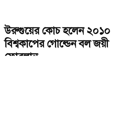
উরুগুয়ের কোচ হলেন ২০১০
বিশ্বকাপের গোল্ডেন বল জয়ী
ফোরলান
অ-
অ+