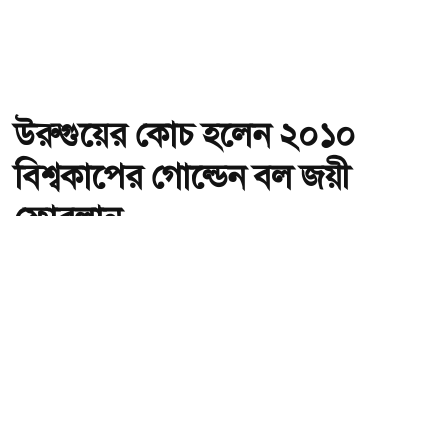
উরুগুয়ের কোচ হলেন ২০১০
বিশ্বকাপের গোল্ডেন বল জয়ী
ফোরলান
অ-
অ+