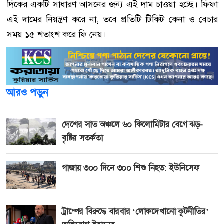
দিকের একটি সাধারণ আসনের জন্য এই দাম চাওয়া হচ্ছে। ফিফা
এই দামের নিয়ন্ত্রণ করে না, তবে প্রতিটি টিকিট কেনা ও বেচার
সময় ১৫ শতাংশ করে ফি নেয়।
আরও পড়ুন
দেশের সাত অঞ্চলে ৬০ কিলোমিটার বেগে ঝড়-
বৃষ্টির সতর্কতা
গাজায় ৩০০ দিনে ৩০০ শিশু নিহত: ইউনিসেফ
ট্রাম্পের বিরুদ্ধে বারবার ‘লোকদেখানো কূটনীতির’