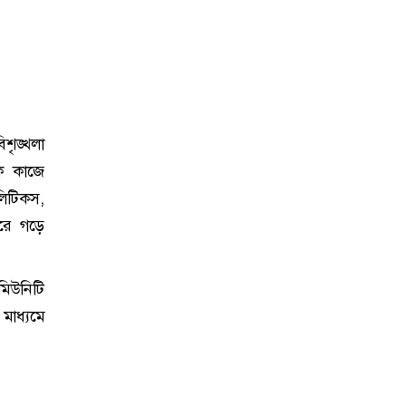
শৃঙ্খলা
লক কাজে
লিটিকস,
রে গড়ে
মিউনিটি
মাধ্যমে