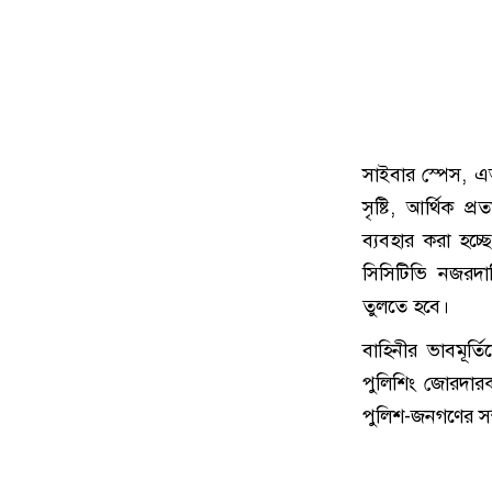
সাইবার স্পেস, এআ
সৃষ্টি, আর্থিক প
ব্যবহার করা হচ্
সিসিটিভি নজরদার
তুলতে হবে।
বাহিনীর ভাবমূর্
পুলিশিং জোরদারক
পুলিশ-জনগণের সম