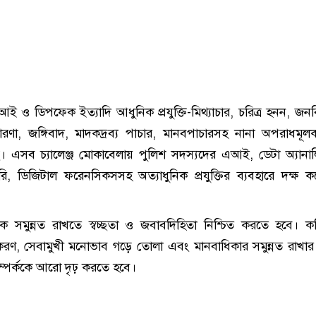
ই ও ডিপফেক ইত্যাদি আধুনিক প্রযুক্তি-মিথ্যাচার, চরিত্র হনন, জনবি
্রতারণা, জঙ্গিবাদ, মাদকদ্রব্য পাচার, মানবপাচারসহ নানা অপরাধমূ
ছে। এসব চ্যালেঞ্জ মোকাবেলায় পুলিশ সদস্যদের এআই, ডেটা অ্যানা
ি, ডিজিটাল ফরেনসিকসসহ অত্যাধুনিক প্রযুক্তির ব্যবহারে দক্ষ ক
তিকে সমুন্নত রাখতে স্বচ্ছতা ও জবাবদিহিতা নিশ্চিত করতে হবে। ক
রণ, সেবামুখী মনোভাব গড়ে তোলা এবং মানবাধিকার সমুন্নত রাখার 
্পর্ককে আরো দৃঢ় করতে হবে।