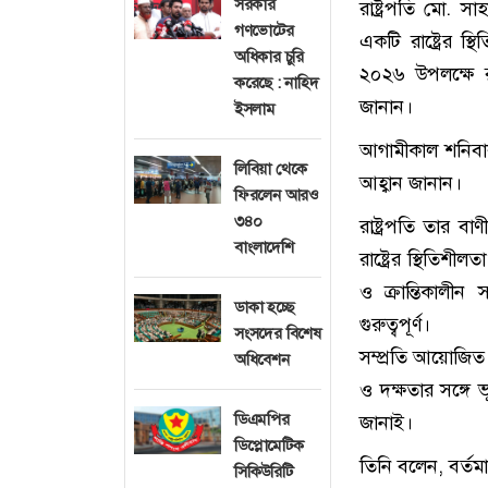
সরকার
রাষ্ট্রপতি মো. স
গণভোটের
একটি রাষ্ট্রের স্
অধিকার চুরি
২০২৬ উপলক্ষে রা
করেছে : নাহিদ
জানান।
ইসলাম
আগামীকাল শনিবা
লিবিয়া থেকে
আহ্বান জানান।
ফিরলেন আরও
৩৪০
রাষ্ট্রপতি তার ব
বাংলাদেশি
রাষ্ট্রের স্থিতিশ
ও ক্রান্তিকালীন 
ডাকা হচ্ছে
গুরুত্বপূর্ণ।
সংসদের বিশেষ
সম্প্রতি আয়োজিত 
অধিবেশন
ও দক্ষতার সঙ্গে
ডিএমপির
জানাই।
ডিপ্লোমেটিক
তিনি বলেন, বর্তমা
সিকিউরিটি