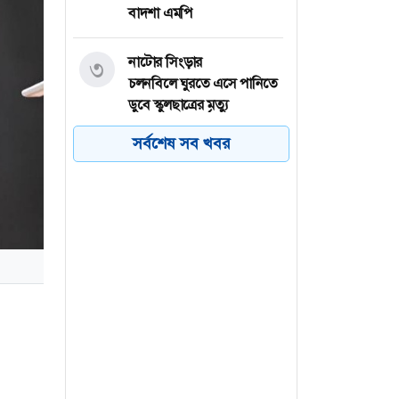
বাদশা এমপি
নাটোর সিংড়ার
৩
চলনবিলে ঘুরতে এসে পানিতে
ডুবে স্কুলছাত্রের মৃত্যু
সর্বশেষ সব খবর
পর্নোগ্রাফি ভিডিও বানিয়ে
৪
প্রচার, বাবা-মা ছেলেসহ ৫ জন
কারাগারে
পাবনার চাটমোহরে শিশু ধর্ষণ
৫
চেষ্টার অভিযোগে গ্রেফতার ১
গাইবান্ধার সাদুল্লাপুরে শিশুসহ
৬
দুই জনের মরদেহ উদ্ধার