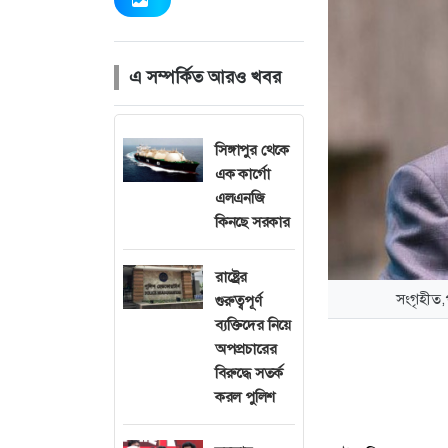
এ সম্পর্কিত আরও খবর
সিঙ্গাপুর থেকে
এক কার্গো
এলএনজি
কিনছে সরকার
রাষ্ট্রের
সংগৃহীত,প
গুরুত্বপূর্ণ
ব্যক্তিদের নিয়ে
অপপ্রচারের
বিরুদ্ধে সতর্ক
করল পুলিশ