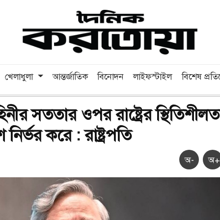
খেলাধুলা
আন্তর্জাতিক
বিনোদন
লাইফস্টাইল
বিশেষ প্রত
িনীর সততার ওপর রাষ্ট্রের স্থিতিশীলত
নির্ভর করে : রাষ্ট্রপতি
অ-
অ+