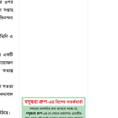
লার ওপর
শ সপ্তাহ
ভিনন্দন
 তিনি এ
পর একটি
় আয়োজন
অত্যন্ত
লিশ সততা
ধন্যবাদ
 উঠছে।