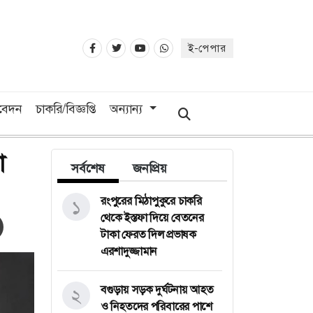
ই-পেপার
িবেদন
চাকরি/বিজ্ঞপ্তি
অন্যান্য
া
সর্বশেষ
জনপ্রিয়
রংপুরের মিঠাপুকুরে চাকরি
১
থেকে ইস্তফা দিয়ে বেতনের
টাকা ফেরত দিল প্রভাষক
এরশাদুজ্জামান
বগুড়ায় সড়ক দুর্ঘটনায় আহত
২
ও নিহতদের পরিবারের পাশে