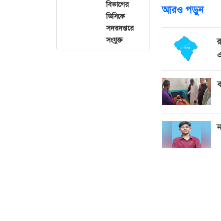
বিভাগের
আরও পড়ুন
ডিসিকে
সদরদপ্তরে
সংযুক্ত
র
এ
ব
ন