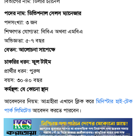
বিভাগের নাম: ডিলার চ্যানেল
পদের নাম: ডিভিশনাল সেলস ম্যানেজার
পদসংখ্যা: ৩ জন
শিক্ষাগত যোগ্যতা: বিবিএ অথবা এমবিএ
অভিজ্ঞতা: ৫-৭ বছর
বেতন: আলোচনা সাপেক্ষে
চাকরির ধরন: ফুল টাইম
প্রার্থীর ধরন: পুরুষ
বয়স: ৩০-৪০ বছর
কর্মস্থল: যে কোনো স্থান
আবেদনের নিয়ম: আগ্রহীরা এখানে ক্লিক করে
মিনিস্টার হাই-টেক
পার্ক লিমিটেড
আবেদন করতে পারবেন।