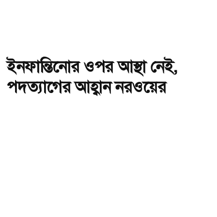
ইনফান্তিনোর ওপর আস্থা নেই,
পদত্যাগের আহ্বান নরওয়ের
অ-
অ+