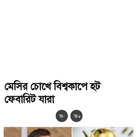
মেসির চোখে বিশ্বকাপে হট
ফেবারিট যারা
অ-
অ+