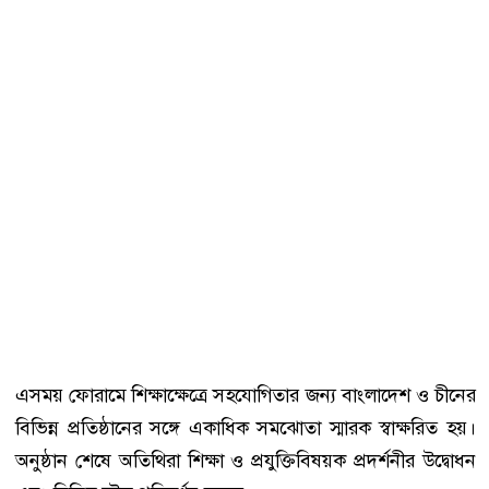
এসময় ফোরামে শিক্ষাক্ষেত্রে সহযোগিতার জন্য বাংলাদেশ ও চীনের
বিভিন্ন প্রতিষ্ঠানের সঙ্গে একাধিক সমঝোতা স্মারক স্বাক্ষরিত হয়।
অনুষ্ঠান শেষে অতিথিরা শিক্ষা ও প্রযুক্তিবিষয়ক প্রদর্শনীর উদ্বোধন