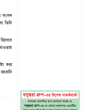
।
তি সংসদ
্যে তিনি
 হিসেবে
র আওতায়
টা করা
 হয়রানি