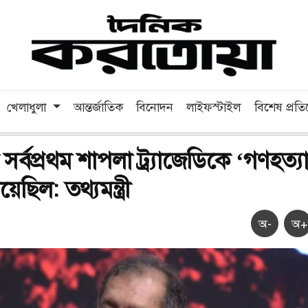
খেলাধুলা
আন্তর্জাতিক
বিনোদন
লাইফস্টাইল
বিশেষ প্রত
র্বপ্রথম শাপলা ট্র্যাজেডিকে ‘গণহত্য
য়েছিল: তথ্যমন্ত্রী
অ-
অ+