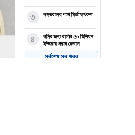
বঙ্গভবনের পথে মির্জা ফখরুল
৩
রদ্রির জন্য বার্সার ৫০ মিলিয়ন
৪
ইউরোর প্রস্তাব ফেরাল
ম্যানসিটি
সর্বশেষ সব খবর
পল্লবীতে কিশোর গ্যাংয়ের
৫
অস্ত্রের মহড়া, চাপাতিসহ আটক
২
নেত্রকোনা বড় বাজারে ভয়াবহ
৬
অগ্নিকাণ্ড, প্রায় ৩ ঘণ্টার চেষ্টায়
নিয়ন্ত্রণে