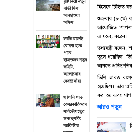
বৃষ্টি নিয়ে নতুন
হিসেবে চিহ্নিত কর
বার্তা দিল
আবহাওয়া
শুক্রবার (৮ মে)
অফিস
আয়োজিত ‘শাপলার শ
এ মন্তব্য করেন।
চলতি মাসেই
ঘোষণা হতে
তথ্যমন্ত্রী বলেন
পারে
তুলে ধরেছিল। তি
ছাত্রদলের নতুন
আনতে প্রতিশ্রুতিব
কমিটি,
আলোচনার
তিনি আরও বলেন,
কেন্দ্রে যাঁরা
হয়েছিল। তার অভি
করা হয় এবং শাপলা
জ্বালানি খাত
বেসরকারিকরণ
আরও পড়ুন
সার্বভৌমত্বের
জন্য হুমকি:
ব্যারিস্টার
ভ