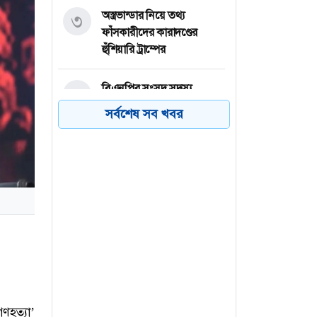
অস্ত্রভান্ডার নিয়ে তথ্য
৩
ফাঁসকারীদের কারাদণ্ডের
হুঁশিয়ারি ট্রাম্পের
বিএনপির সংসদ সদস্য
৪
বীথিকাকে আইনি নোটিশ
সর্বশেষ সব খবর
দিলেন আসিফ মাহমুদ
নতুন বিশ্বরেকর্ড গড়লেন জস
৫
বাটলার
তেজগাঁওয়ে বিশেষ অভিযানে
৬
গ্রেফতার ৫৬
ণহত্যা’