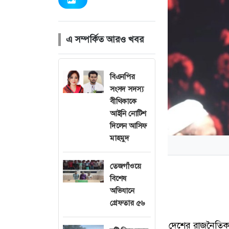
এ সম্পর্কিত আরও খবর
বিএনপির
সংসদ সদস্য
বীথিকাকে
আইনি নোটিশ
দিলেন আসিফ
মাহমুদ
তেজগাঁওয়ে
বিশেষ
অভিযানে
গ্রেফতার ৫৬
দেশের রাজনৈতিক দ