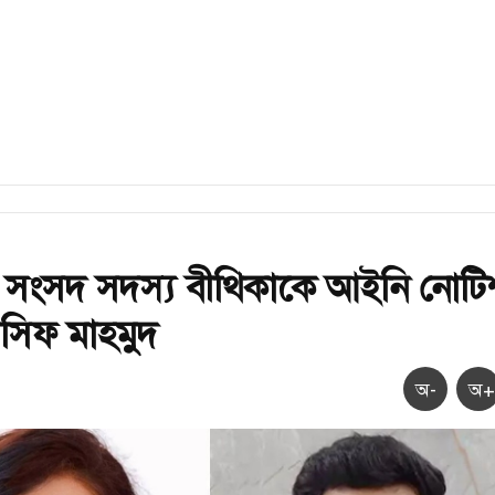
 সংসদ সদস্য বীথিকাকে আইনি নোটি
সিফ মাহমুদ
অ-
অ+