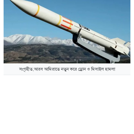
সংগৃহীত,আরব আমিরাতে নতুন করে ড্রোন ও মিসাইল হামলা