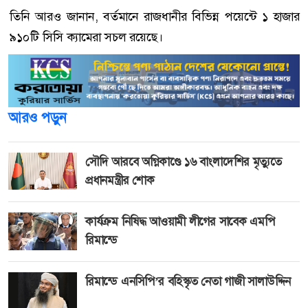
তিনি আরও জানান, বর্তমানে রাজধানীর বিভিন্ন পয়েন্টে ১ হাজার
৯১০টি সিসি ক্যামেরা সচল রয়েছে।
আরও পড়ুন
সৌদি আরবে অগ্নিকাণ্ডে ১৬ বাংলাদেশির মৃত্যুতে
প্রধানমন্ত্রীর শোক
কার্যক্রম নিষিদ্ধ আওয়ামী লীগের সাবেক এমপি
রিমান্ডে
রিমান্ডে এনসিপি’র বহিস্কৃত নেতা গাজী সালাউদ্দিন