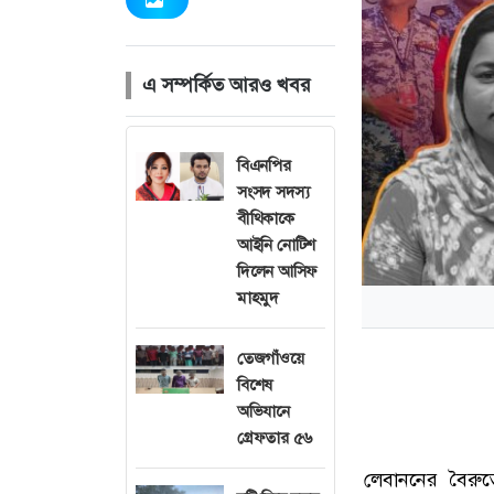
এ সম্পর্কিত আরও খবর
বিএনপির
সংসদ সদস্য
বীথিকাকে
আইনি নোটিশ
দিলেন আসিফ
মাহমুদ
তেজগাঁওয়ে
বিশেষ
অভিযানে
গ্রেফতার ৫৬
লেবাননের
বৈরু