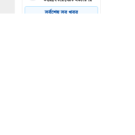
বিভাজন
সর্বশেষ সব খবর
বগুড়ায় বাসচাপায় নিহতের
৫
সংখ্যা বেড়ে ৭
মেহেরপুরে সীমান্তে ৫ জনের
৬
পুশইন রুখে দিল বিজিবি
 বীথিকা
্র আসিফ
জে দেয়া