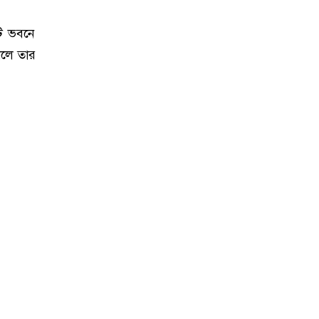
টি ভবনে
ালে তার