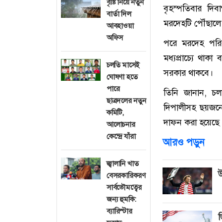
বৃষ্টি নিয়ে নতুন
বৃহস্পতিবার দি
বার্তা দিল
মরদেহটি পৌঁছালে তা
আবহাওয়া
অফিস
পরে মরদেহ পরিবা
মধ্যপ্রাচ্যে থাক
চলতি মাসেই
সরকার থাকবে।
ঘোষণা হতে
পারে
তিনি জানান, চল
ছাত্রদলের নতুন
দিপালীসহ ছয়জন
কমিটি,
দাফন করা হয়েছে
আলোচনার
কেন্দ্রে যাঁরা
আরও পড়ুন
জ্বালানি খাত
উ
বেসরকারিকরণ
সার্বভৌমত্বের
জন্য হুমকি:
ব্যারিস্টার
ভ