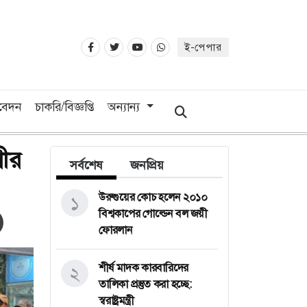
ই-পেপার
িবেদন
চাকরি/বিজ্ঞপ্তি
অন্যান্য
লীর
সর্বশেষ
জনপ্রিয়
উরুগুয়ের কোচ হলেন ২০১০
১
বিশ্বকাপের গোল্ডেন বল জয়ী
ফোরলান
শীর্ষ মাদক কারবারিদের
২
তালিকা প্রস্তুত করা হচ্ছে:
স্বরাষ্ট্রমন্ত্রী