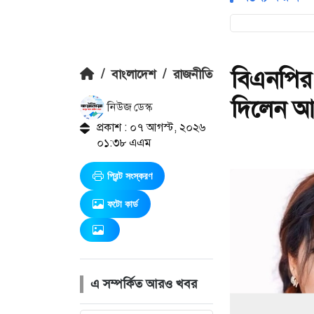
বিএনপির
/
বাংলাদেশ
/
রাজনীতি
দিলেন আ
নিউজ ডেস্ক
প্রকাশ : ০৭ আগস্ট, ২০২৬
০১:৩৮ এএম
প্রিন্ট সংস্করণ
ফটো কার্ড
এ সম্পর্কিত আরও খবর