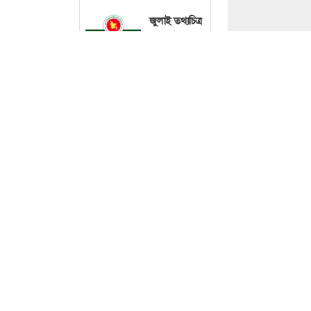
জুলাই তথ্যচিত্র
বিতর্কে দুঃখ
প্রকাশ,
সংশোধনের
আশ্বাস
মন্ত্রণালয়ের
ছবি : 
দেশের সাত
অঞ্চলে ৬০
কিলোমিটার
বেগে ঝড়-বৃষ্টির
সতর্কতা
মিথ্যা অভিযোগে 
বিনতে হোসাইনকে 
সিলেটে দুই
মাহমুদ সজীব ভূঁই
বাসের
মুখোমুখি
সংঘর্ষে নিহত ৭
বৃহস্পতিবার (৬ 