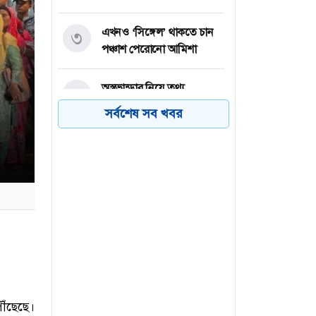
এখনও ‘সিঙ্গেল’ থাকতে চান
৩
পঞ্চাশ পেরোনো আমিশা
অস্ত্রভান্ডার নিয়ে তথ্য
৪
ফাঁসকারীদের কারাদণ্ডের
সর্বশেষ সব খবর
হুঁশিয়ারি ট্রাম্পের
বিএনপির সংসদ সদস্য
৫
বীথিকাকে আইনি নোটিশ
দিলেন আসিফ মাহমুদ
নতুন বিশ্বরেকর্ড গড়লেন জস
৬
বাটলার
ঁছেছে।