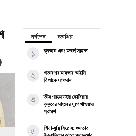
শ
সর্বশেষ
জনপ্রিয়
কুরআন এবং মডার্ন সাইন্স
১
প্রতারণার মামলায় আইনি
২
বিপাকে সালমান
তীব্র গরমে উত্তর কোরিয়ায়
৩
কুকুরের মাংসের স্যুপ খাওয়ার
পরামর্শ
শিয়া-সুন্নি বিরোধ: ক্ষমতার
৪
উত্তরাধিকার থেকে মতাদর্শের