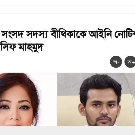
 সংসদ সদস্য বীথিকাকে আইনি নোটি
সিফ মাহমুদ
অ-
অ+