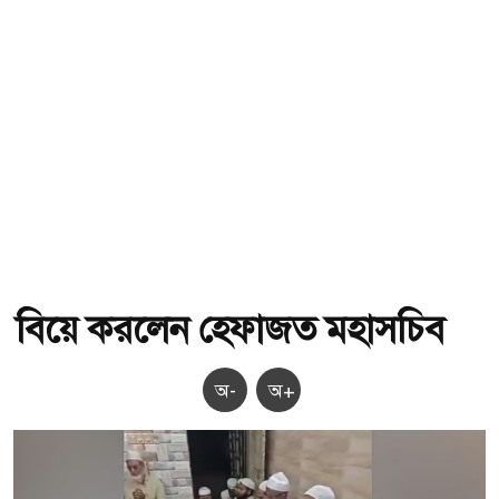
বিয়ে করলেন হেফাজত মহাসচিব
অ-
অ+