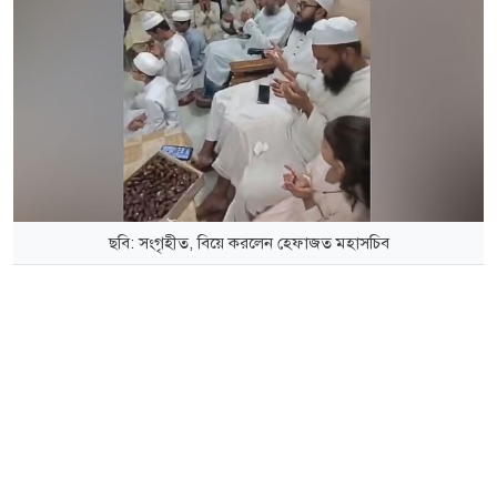
ছবি: সংগৃহীত, বিয়ে করলেন হেফাজত মহাসচিব