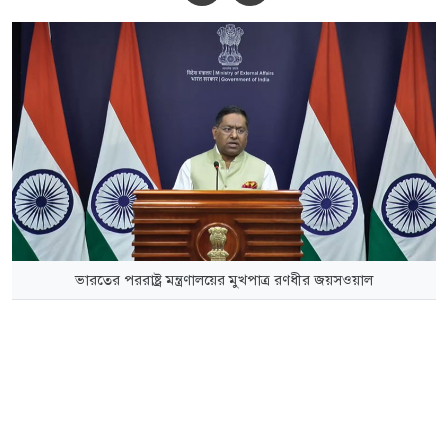
ভারতের পররাষ্ট্র মন্ত্রণালয়ের মুখপাত্র রণধীর জয়সওয়াল