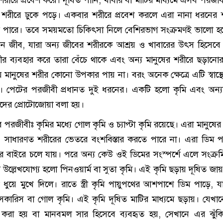
ুষের শরীরে ঢুকে পড়ে। একবার শরীরে প্রবেশ করলে এরা নানা ধরনের 
রতে পারে। তবে সময়মতো চিকিৎসা নিলে বেশিরভাগ সংক্রমণই ভালো হ
 জীব, যারা অন্য জীবের শরীরকে আশ্রয় ও খাবারের উৎস হিসেবে 
ীর ব্যবহার করে তারা বেঁচে থাকে এবং অন্য মানুষের শরীরে ছড়ানো
মানুষের শরীর কোনো উপকার পায় না। বরং অনেক ক্ষেত্রে এটি স্বাস্থ্য
ওঠে। পেটের পরজীবী প্রধানত দুই ধরনের। একটি হলো কৃমি এবং অন্
দের প্রোটোজোয়া বলা হয়।
 পরজীবীঃ কৃমির মধ্যে গোল কৃমি ও চ্যাপ্টা কৃমি রয়েছে। এরা মানুষের
সাধারণত শরীরের ভেতরে বংশবিস্তার করতে পারে না। এরা ডিম প
ের বাইরে চলে যায়। পরে অন্য কেউ ওই ডিমের সংস্পর্শে এলে সংক্র
 উল্লেখযোগ্য হলো পিনওয়ার্ম বা সুতা কৃমি। এই কৃমি ছড়ায় দূষিত জায়গ
ধুয়ে মুখে দিলে। রাতে স্ত্রী কৃমি পায়ুপথের আশপাশে ডিম পাড়ে, 
কারিস বা গোল কৃমি। এই কৃমি দূষিত মাটির মাধ্যমে ছড়ায়। যেখা
 করা হয় বা মানবমল সার হিসেবে ব্যবহৃত হয়, সেখানে এর ঝুঁক