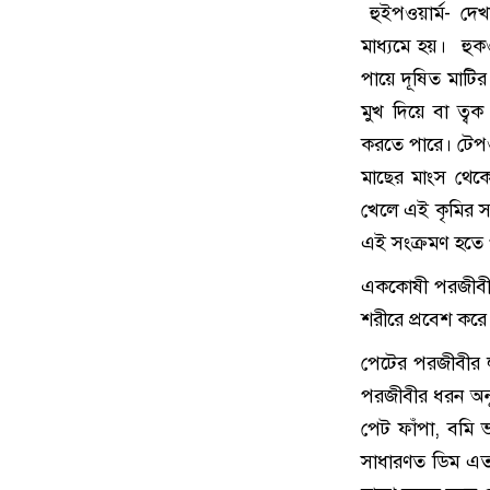
হুইপওয়ার্ম- দে
মাধ্যমে হয়। হুক
পায়ে দূষিত মাটির
মুখ দিয়ে বা ত্ব
করতে পারে। টেপওয়
মাছের মাংস থেকে
খেলে এই কৃমির সং
এই সংক্রমণ হতে 
এককোষী পরজীবী ব
শরীরে প্রবেশ করে
পেটের পরজীবীর লক
পরজীবীর ধরন অনুয
পেট ফাঁপা, বমি 
সাধারণত ডিম এত 