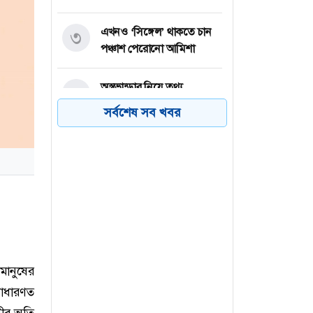
এখনও ‘সিঙ্গেল’ থাকতে চান
৩
পঞ্চাশ পেরোনো আমিশা
অস্ত্রভান্ডার নিয়ে তথ্য
৪
ফাঁসকারীদের কারাদণ্ডের
সর্বশেষ সব খবর
হুঁশিয়ারি ট্রাম্পের
বিএনপির সংসদ সদস্য
৫
বীথিকাকে আইনি নোটিশ
দিলেন আসিফ মাহমুদ
নতুন বিশ্বরেকর্ড গড়লেন জস
৬
বাটলার
ানুষের
াধারণত
বীর অতি