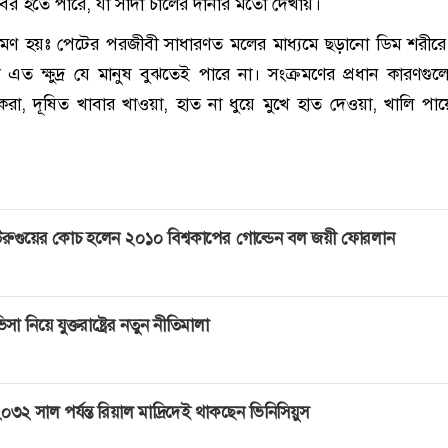
বের হতে পারে, যা সাদা চালের দানার মতো দেখায়।
রমণ হয়ঃ পেটের পরজীবী সাধারণত মলের মাধ্যমে ছড়ানো ডিম শরীর
ত ক্ষুদ্র যে মানুষ বুঝতেই পারে না। সংক্রমণের প্রধান কারণগু
করা, দূষিত খাবার খাওয়া, হাত না ধুয়ে মুখে হাত দেওয়া, খালি পায়
রুগুয়ের কোচ হলেন ২০১০ বিশ্বকাপের গোল্ডেন বল জয়ী ফোরলান
িসা নিয়ে যুক্তরাষ্ট্রের নতুন নীতিমালা
০৩২ সাল পর্যন্ত রিয়াল মাদ্রিদেই থাকছেন ভিনিসিয়ুস