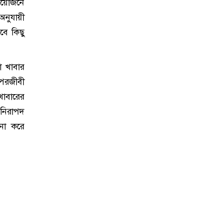
্রয়োজনে
অনুযায়ী
বে কিছু
া খাবার
 পরজীবী
 খাবারের
নিরাপদ
 না করে