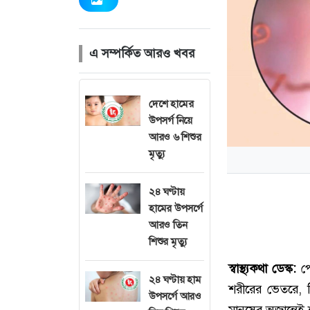
এ সম্পর্কিত আরও খবর
দেশে হামের
উপসর্গ নিয়ে
আরও ৬ শিশুর
মৃত্যু
২৪ ঘণ্টায়
হামের উপসর্গে
আরও তিন
শিশুর মৃত্যু
স্বাস্থ্যকথা ডেস্ক:
পে
২৪ ঘণ্টায় হাম
শরীরের ভেতরে, 
উপসর্গে আরও
মানুষের অজান্তেই