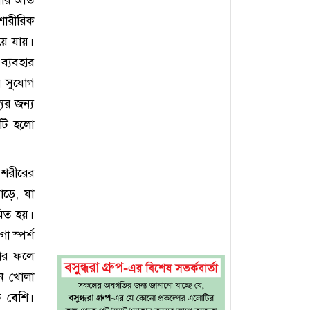
শারীরিক
য়ে যায়।
ব্যবহার
র সুযোগ
ের জন্য
যটি হলো
 শরীরের
াড়ে, যা
মিত হয়।
া স্পর্শ
যার ফলে
নে খোলা
ি বেশি।