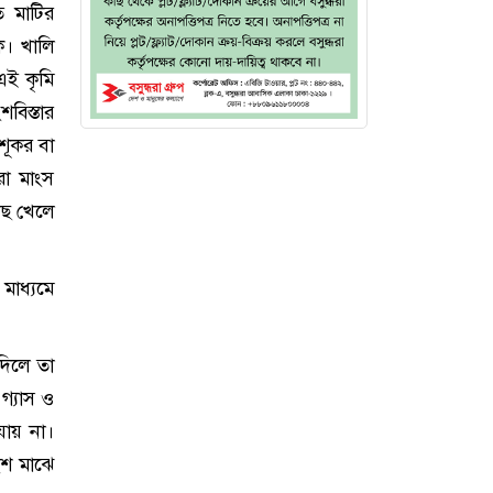
 মাটির
ে। খালি
এই কৃমি
বিস্তার
শূকর বা
রা মাংস
াছ খেলে
মাধ্যমে
দিলে তা
গ্যাস ও
যায় না।
ংশ মাঝে