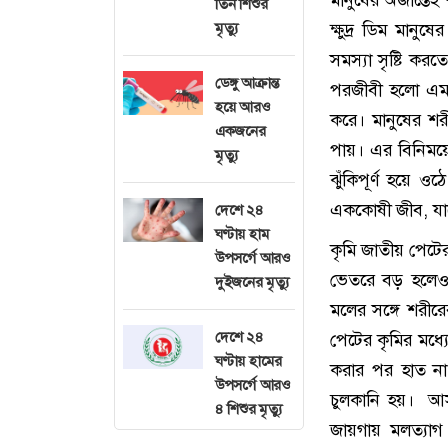
তিন শিশুর
মৃত্যু
ক্ষুদ্র ডিম মান
সমস্যা সৃষ্টি ক
ডেঙ্গু আক্রান্ত
পরজীবী হলো এমন
হয়ে আরও
করে। মানুষের শর
একজনের
পায়। এর বিনিময়ে 
মৃত্যু
ঝুঁকিপূর্ণ হয়ে 
এককোষী জীব, যা
দেশে ২৪
ঘণ্টায় হাম
কৃমি জাতীয় পেটের
উপসর্গে আরও
ভেতরে বড় হলেও 
দুইজনের মৃত্যু
মলের সঙ্গে শরীর
দেশে ২৪
পেটের কৃমির মধ্যে
ঘণ্টায় হামের
করার পর হাত না 
উপসর্গে আরও
চুলকানি হয়। আস
৪ শিশুর মৃত্যু
জায়গায় মলত্যাগ