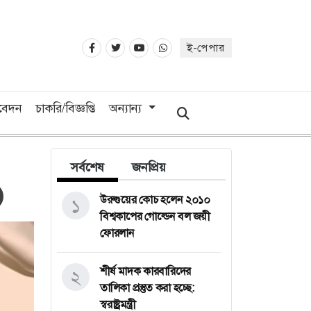
ই-পেপার
িবেদন
চাকরি/বিজ্ঞপ্তি
অন্যান্য
সর্বশেষ
জনপ্রিয়
উরুগুয়ের কোচ হলেন ২০১০
১
বিশ্বকাপের গোল্ডেন বল জয়ী
ফোরলান
শীর্ষ মাদক কারবারিদের
২
তালিকা প্রস্তুত করা হচ্ছে:
স্বরাষ্ট্রমন্ত্রী