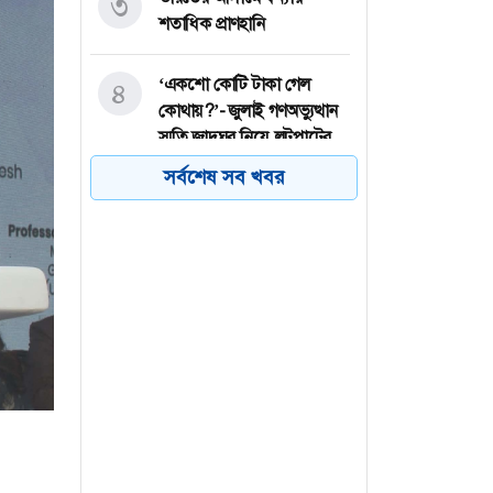
৩
শতাধিক প্রাণহানি
‘একশো কোটি টাকা গেল
৪
কোথায়?’- জুলাই গণঅভ্যুত্থান
স্মৃতি জাদুঘর নিয়ে লুটপাটের
অভিযোগ দর্শনার্থীর
সর্বশেষ সব খবর
৪৩ শিক্ষার্থী নিখোঁজের এক
৫
দশক পর সাবেক গভর্নর
গ্রেফতার, উঠছে গোপন নথি
ধ্বংসের অভিযোগ
হাসপাতালে ভর্তি বলিউড
৬
অভিনেতা মিঠুন চক্রবর্তী