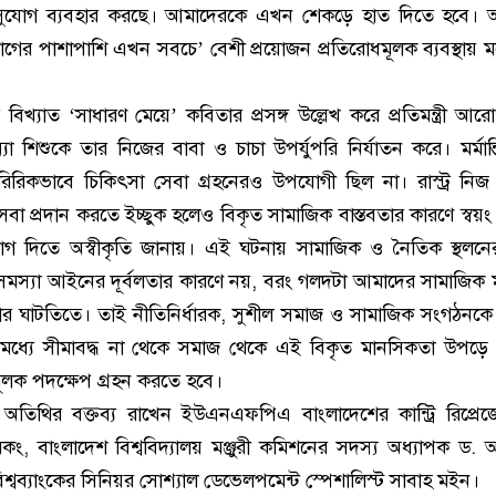
ুযোগ ব্যবহার করছে। আমাদেরকে এখন শেকড়ে হাত দিতে হবে।
োগের পাশাপাশি এখন সবচে’ বেশী প্রয়োজন প্রতিরোধমূলক ব্যবস্থায়
ের বিখ্যাত ‘সাধারণ মেয়ে’ কবিতার প্রসঙ্গ উল্লেখ করে প্রতিমন্ত্রী আ
্যা শিশুকে তার নিজের বাবা ও চাচা উপর্যুপরি নির্যাতন করে। মর্মান
রিরিকভাবে চিকিৎসা সেবা গ্রহনেরও উপযোগী ছিল না। রাস্ট্র নিজ দা
সেবা প্রদান করতে ইচ্ছুক হলেও বিকৃত সামাজিক বাস্তবতার কারণে স্বয়
ুযোগ দিতে অস্বীকৃতি জানায়। এই ঘটনায় সামাজিক ও নৈতিক স্থলনের
সমস্যা আইনের দূর্বলতার কারণে নয়, বরং গলদটা আমাদের সামাজিক মনস
্থার ঘাটতিতে। তাই নীতিনির্ধারক, সুশীল সমাজ ও সামাজিক সংগঠনকে শু
 মধ্যে সীমাবদ্ধ না থেকে সমাজ থেকে এই বিকৃত মানসিকতা উপড়
মূলক পদক্ষেপ গ্রহন করতে হবে।
ষ অতিথির বক্তব্য রাখেন ইউএনএফপিএ বাংলাদেশের কান্ট্রি রিপ্রেজে
মকং, বাংলাদেশ বিশ্ববিদ্যালয় মঞ্জুরী কমিশনের সদস্য অধ্যাপক ড. আব্
্বব্যাংকের সিনিয়র সোশ্যাল ডেভেলপমেন্ট স্পেশালিস্ট সাবাহ মইন।