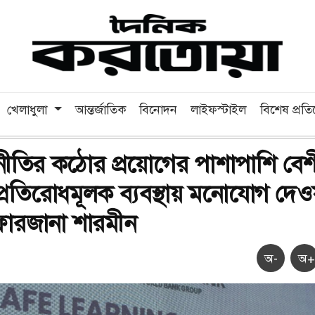
খেলাধুলা
আন্তর্জাতিক
বিনোদন
লাইফস্টাইল
বিশেষ প্রত
তির কঠোর প্রয়োগের পাশাপাশি বেশ
প্রতিরোধমূলক ব্যবস্থায় মনোযোগ দেওয
রী ফারজানা শারমীন
অ-
অ+