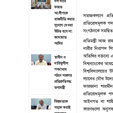
দল ভারি
করতে
আ.লীগকে
সমাজকল্যাণ প্রত
রাজনীতি করার
প্রতিরোধমূলক পদক
সুযোগ দেওয়া
সংগঠনকে সমন্বিত
উচিত হবে না:
জামায়াত
প্রতিমন্ত্রী আজ র
আমির
নারীর নিরাপদ শিক্
অতিথির বক্তব্যে
স্বাধীন ও
বিশ্বব্যাংকের আম
দায়িত্বশীল
গণমাধ্যম
বিশ্ববিদ্যালয়ের
গঠনে সরকার
ল্যাবের যৌথ উদ্যো
প্রতিশ্রুতিবদ্ধ:
ফারজানা শারমীন 
তথ্যমন্ত্রী
প্রতিরোধমূলক প
আইনগত বা শাস্তি
ভিন্নমতকে
সম্মান করাই
কারণগুলো অনুসন