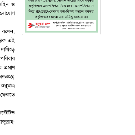
 আইন ও
 মনোযোগ
রো বলেন,
্তিক এই
য়িত্বে
ং পরিবার
 প্রমাণ
্তত্তে¡
ধুমাত্র
ে ফেলতে
ন্টেটিভ
দুল্লাহ-