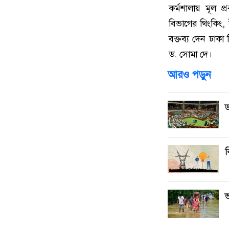
কর্মশালায় মূল প
বিভাগের থিংকিং, 
বক্তব্য দেন ঢাকা ব
ড. সোমা দে।
আরও পড়ুন
ড
ব
ভ