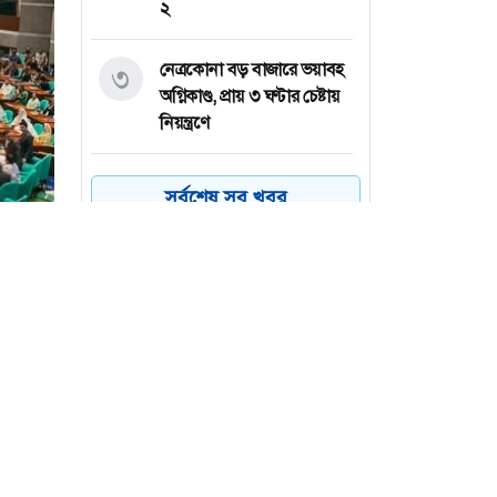
২
নেত্রকোনা বড় বাজারে ভয়াবহ
৩
অগ্নিকাণ্ড, প্রায় ৩ ঘণ্টার চেষ্টায়
নিয়ন্ত্রণে
কয়েক ডজন
৪
সর্বশেষ সব খবর
অভিবাসনপ্রত্যাশীকে উদ্ধার
গ্রিসের, বেশিরভাগ বাংলাদেশি
জুলাই গণঅভ্যুত্থানের কৃতিত্ব
৫
জনগণের, কারও একার নয়:
তথ্যমন্ত্রী
ভারত থেকে ২ দশমিক ৩
৬
মেট্রিক টন টিয়ার গ্যাস
 আহ্বান
আমদানি
্ট্রপতি