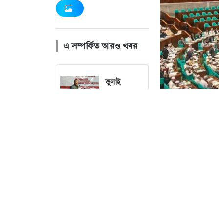
এ সম্পর্কিত আরও খবর
জুলাই
গণঅভ্যুত্থানের
কৃতিত্ব
জনগণের,
কারও একার
নয়: তথ্যমন্ত্রী
বোমা হামলার
শঙ্কায় সারা
দেশে পুলিশের
দেশের ২৩তম রাষ্ট
হাই অ্যালার্ট
করা হবে বলে জান
জারি