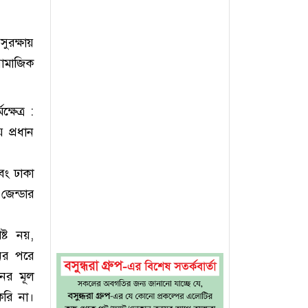
রক্ষায়
সামাজিক
্ষেত্র :
় প্রধান
বং ঢাকা
জেন্ডার
্ট নয়,
নের পরে
নের মূল
করি না।