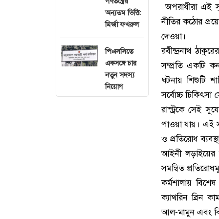
গণতন্ত্রের
অপরাধীরা এই স
অন্যতম ভিত্তি:
নীতির কঠোর প্রয়
মির্জা ফখরুল
দেওয়া।
রবীন্দ্রনাথ ঠাকুর
পিএসসিতে
একসঙ্গে চার
সম্প্রতি একটি কন
নতুন সদস্য
ঘটনায় শিশুটি শা
নিয়োগ
সর্বোচ্চ চিকিৎসা 
রাস্ট্রকে সেই স
পাওয়া যায়। এই 
ও প্রতিরোধ ব্যবস
আইনী লড়াইয়ের
সমন্বিত প্রতিরোধ
কর্মশালায় বিশে
ক্যাথরিন ব্রিন কা
আল-মামুন এবং বিশ