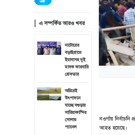
এ সম্পর্কিত আরও খবর
নাটোরের
বড়াইগ্রামে
ইয়াবাসহ দুই
মাদক কারবারি
গ্রেফতার
অচিরেই
উৎপাদনে
যাচ্ছে বগুড়ার
সারিয়াকান্দির
নওগাঁয় নির্বাচনি 
সোলার
প্যানেল
আহত হয়েছে।