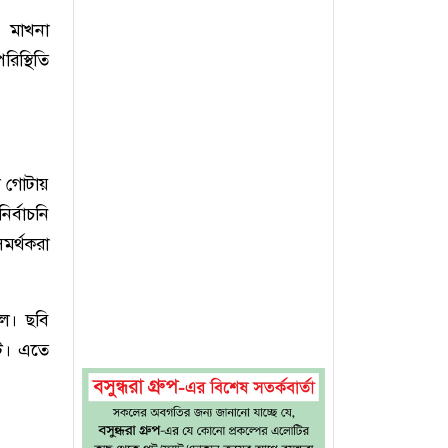
 মাখনা
িস্থিতি
মল গোটায়
র্বাচনি
মর্থকরা
িল। ছবি
টে। এতে