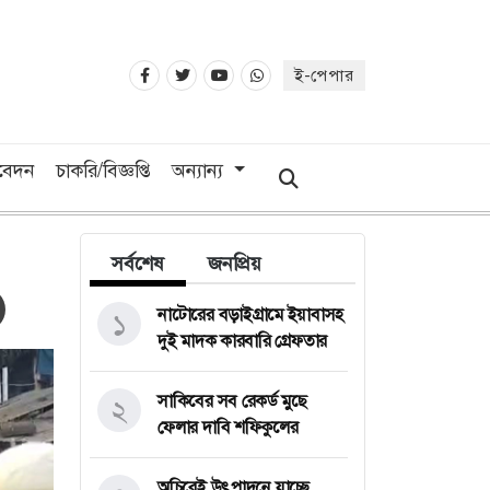
ই-পেপার
িবেদন
চাকরি/বিজ্ঞপ্তি
অন্যান্য
সর্বশেষ
জনপ্রিয়
নাটোরের বড়াইগ্রামে ইয়াবাসহ
১
দুই মাদক কারবারি গ্রেফতার
সাকিবের সব রেকর্ড মুছে
২
ফেলার দাবি শফিকুলের
অচিরেই উৎপাদনে যাচ্ছে