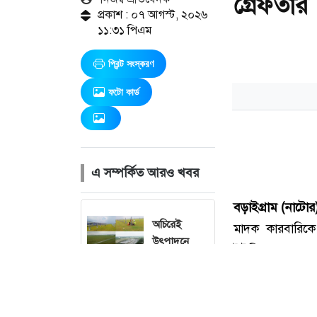
গ্রেফতার
প্রকাশ : ০৭ আগস্ট, ২০২৬
১১:৩১ পিএম
প্রিন্ট সংস্করণ
ফটো কার্ড
এ সম্পর্কিত আরও খবর
অচিরেই
উৎপাদনে
যাচ্ছে বগুড়ার
সারিয়াকান্দির
সোলার
প্যানেল