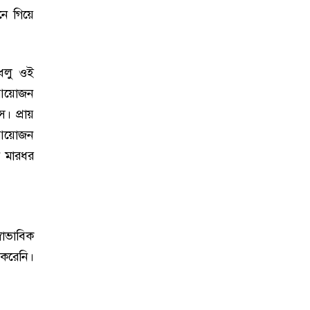
নে গিয়ে
 ধলু ওই
 আয়োজন
। প্রায়
 আয়োজন
 মারধর
্বাভাবিক
করেনি।