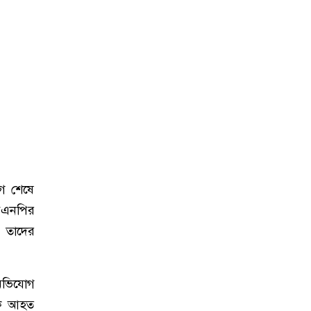
গ শেষে
বিএনপির
। তাদের
 অভিযোগ
নকে আহত