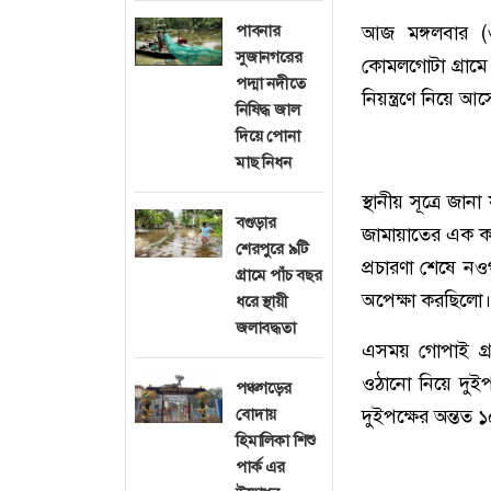
পাবনার
আজ মঙ্গলবার (
সুজানগরের
কোমলগোটা গ্রামে
পদ্মা নদীতে
নিয়ন্ত্রণে নিয়ে আস
নিষিদ্ধ জাল
দিয়ে পোনা
মাছ নিধন
স্থানীয় সূত্রে জ
বগুড়ার
জামায়াতের এক কর
শেরপুরে ৯টি
প্রচারণা শেষে নও
গ্রামে পাঁচ বছর
অপেক্ষা করছিলো।
ধরে স্থায়ী
জলাবদ্ধতা
এসময় গোপাই গ্র
ওঠানো নিয়ে দুইপ
পঞ্চগড়ের
বোদায়
দুইপক্ষের অন্তত
হিমালিকা শিশু
পার্ক এর