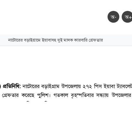
অ-
অ+