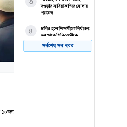
৩
বগুড়ার সারিয়াকান্দির সোলার
প্যানেল
ঢাবির হলে শিক্ষার্থীকে নির্যাতন:
৪
হল থেকে শিবিরকর্মীকে
বহিষ্কার
সর্বশেষ সব খবর
পাবনার সুজানগরের পদ্মা
৫
নদীতে নিষিদ্ধ জাল দিয়ে পোনা
মাছ নিধন
জুলাই স্মৃতি জাদুঘরে কতটা
৬
ফুটে উঠেছে গণঅভ্যুত্থানের
চিত্র?
্তত ১০জন