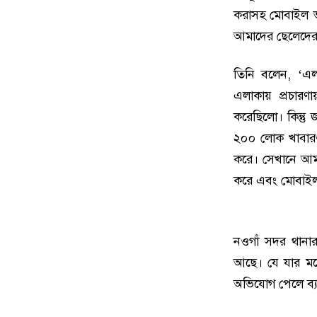
করাসহ মোবাইল ভা
আমাদের ছেলেদের 
তিনি বলেন, ‘এলা
এলাকায় প্রচারণ
করেছিলো। কিন্তু
২০০ লোক খাবারগ
করে। সেখানে আম
করে এবং মোবাইল
নওগাঁ সদর থানার ভ
আছে। যে যার মত
অভিযোগ পেলে ব্যব