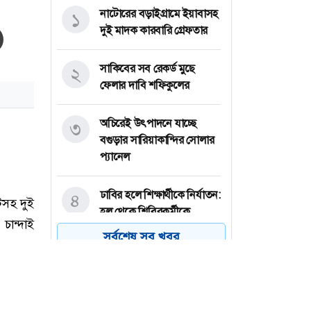
নাটোরের বড়াইগ্রামে ইয়াবাসহ
১
দুই মাদক কারবারি গ্রেফতার
সাকিবের সব রেকর্ড মুছে
২
ফেলার দাবি শফিকুলের
অচিরেই উৎপাদনে যাচ্ছে
৩
বগুড়ার সারিয়াকান্দির সোলার
প্যানেল
ঢাবির হলে শিক্ষার্থীকে নির্যাতন:
৪
হল থেকে শিবিরকর্মীকে
বহিষ্কার
সর্বশেষ সব খবর
পাবনার সুজানগরের পদ্মা
৫
নদীতে নিষিদ্ধ জাল দিয়ে পোনা
মাছ নিধন