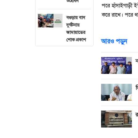
উদ্বোধন
পরে হাঁসাইগাড়ী ই
করে রাখে। পরে থা
বগুড়ায় বাস
দুর্ঘটনায়
জামায়াতের
শোক প্রকাশ
আরও পড়ুন
ন
ভ
র