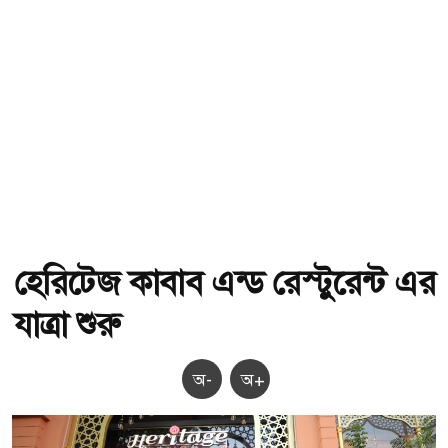
হেরিটেজ কাবাব এন্ড রেস্টুরেন্ট এর
যাত্রা শুরু
অ-
অ+