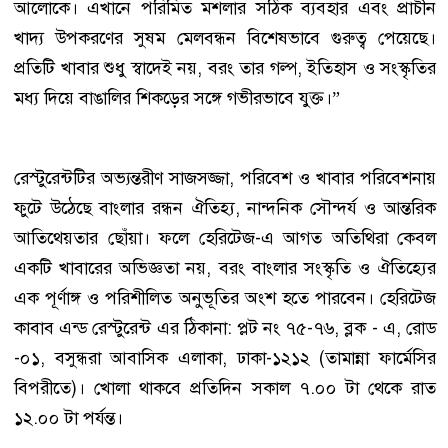
আলোকে। এখানে পরিমিত মশলার সঠিক ব্যবহার এবং প্রাচীন
খাদ্য উপকরণের সুষম মেলবন্ধন বিশেষভাবে গুরুত্ব পেয়েছে।
প্রতিটি খাবার শুধু স্বাদেই নয়, বরং তার গল্প, ইতিহাস ও সংস্কৃতির
মধ্য দিয়ে বাঙালির শিকড়ের সঙ্গে গভীরভাবে যুক্ত।”
রেস্টুরেন্টটির অভ্যন্তরীণ সাজসজ্জা, পরিবেশ ও খাবার পরিবেশনায়
ফুটে উঠেছে বাংলার রন্ধন ঐতিহ্য, নান্দনিক সৌন্দর্য ও আন্তরিক
আতিথেয়তার ছোঁয়া। ফলে হেরিটেজ-এ আগত অতিথিরা কেবল
একটি খাবারের অভিজ্ঞতা নয়, বরং বাংলার সংস্কৃতি ও ঐতিহ্যের
এক পূর্ণাঙ্গ ও পরিশীলিত অনুভূতির অংশ হতে পারবেন। হেরিটেজ
কাবাব এন্ড রেস্টুরেন্ট এর ঠিকানা: প্লট নং ৭৫-৭৬, ব্লক - এ, রোড
-০১, বসুন্ধরা আবাসিক এলাকা, ঢাকা-১২১২ (তামান্না ফার্মেসির
বিপরীতে)। খোলা থাকবে প্রতিদিন সকাল ৭.০০ টা থেকে রাত
১২.০০ টা পর্যন্ত।