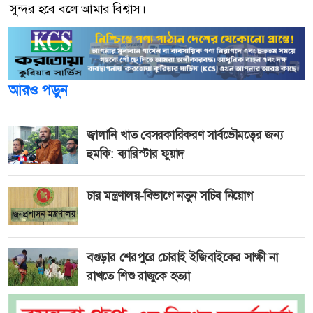
সুন্দর হবে বলে আমার বিশ্বাস।
আরও পড়ুন
জ্বালানি খাত বেসরকারিকরণ সার্বভৌমত্বের জন্য
হুমকি: ব্যারিস্টার ফুয়াদ
চার মন্ত্রণালয়-বিভাগে নতুন সচিব নিয়োগ
বগুড়ার শেরপুরে চোরাই ইজিবাইকের সাক্ষী না
রাখতে শিশু রাজুকে হত্যা