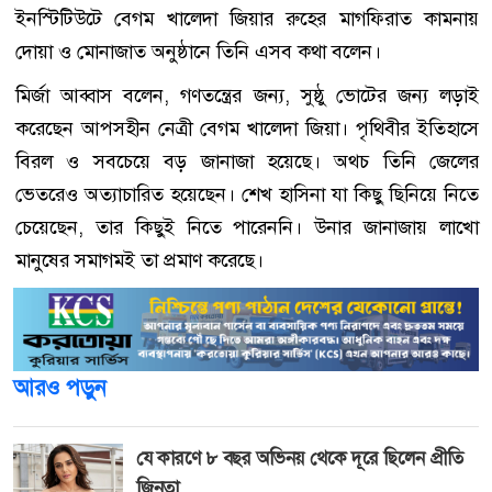
ইনস্টিটিউটে বেগম খালেদা জিয়ার রুহের মাগফিরাত কামনায়
দোয়া ও মোনাজাত অনুষ্ঠানে তিনি এসব কথা বলেন।
মির্জা আব্বাস বলেন, গণতন্ত্রের জন্য, সুষ্ঠু ভোটের জন্য লড়াই
করেছেন আপসহীন নেত্রী বেগম খালেদা জিয়া। পৃথিবীর ইতিহাসে
বিরল ও সবচেয়ে বড় জানাজা হয়েছে। অথচ তিনি জেলের
ভেতরেও অত্যাচারিত হয়েছেন। শেখ হাসিনা যা কিছু ছিনিয়ে নিতে
চেয়েছেন, তার কিছুই নিতে পারেননি। উনার জানাজায় লাখো
মানুষের সমাগমই তা প্রমাণ করেছে।
আরও পড়ুন
যে কারণে ৮ বছর অভিনয় থেকে দূরে ছিলেন প্রীতি
জিনতা