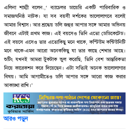
এলিনা শাম্মী বলেন.,‘ ব্যাচেলর ডায়েরি একটি পারিবারিক ও
সমাজঘনিষ্ঠ নাটক। যা সব বয়সী দর্শকের ভালোলাগবে বলেই
আমার বিশ্বাস। আর শ্রদ্ধেয় ডলি জহুর আপার সঙ্গে আমার অভিনয়
জীবনে এটাই প্রথম কাজ। এই বয়সেও তিনি এতো ডেডিকেটেড।
এই বয়সে এসেও তার এতোকিছু মনে থাকে, কস্টিউম কন্টিউনিটি
মনে থাকে-এমন আরো অনেককিছু যা তার কাছে শেখার আছে।
শুটিং যখনই আমরা টুকটাক ভুল করেছি, তিনি বেশ আন্তরিকতা
নিয়ে কারেকশন করে দিয়েছেন। এটা সত্যিই অনেক ভালোলাগার
বিষয়। আমি আগামীতেও ডলি আপার সঙ্গে আরো কাজ করার
আকাঙ্খা রাখি।’
আরও পড়ুন