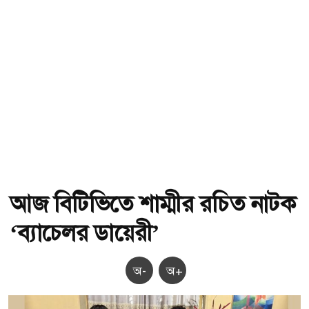
আজ বিটিভিতে শাম্মীর রচিত নাটক
‘ব্যাচেলর ডায়েরী’
অ-
অ+