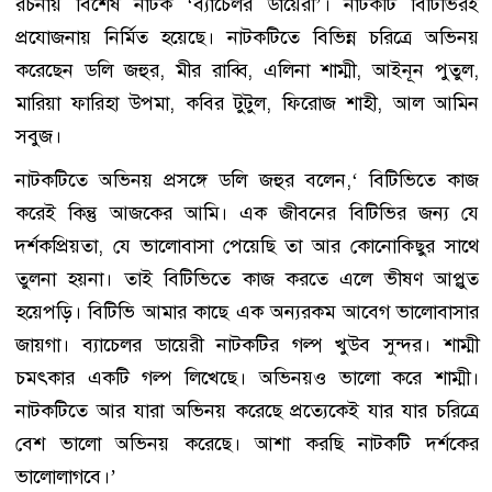
রচনায় বিশেষ নাটক ‘ব্যাচেলর ডায়েরী’। নাটকটি বিটিভিরই
প্রযোজনায় নির্মিত হয়েছে। নাটকটিতে বিভিন্ন চরিত্রে অভিনয়
করেছেন ডলি জহুর, মীর রাব্বি, এলিনা শাম্মী, আইনূন পুতুল,
মারিয়া ফারিহা উপমা, কবির টুটুল, ফিরোজ শাহী, আল আমিন
সবুজ।
নাটকটিতে অভিনয় প্রসঙ্গে ডলি জহুর বলেন,‘ বিটিভিতে কাজ
করেই কিন্তু আজকের আমি। এক জীবনের বিটিভির জন্য যে
দর্শকপ্রিয়তা, যে ভালোবাসা পেয়েছি তা আর কোনোকিছুর সাথে
তুলনা হয়না। তাই বিটিভিতে কাজ করতে এলে ভীষণ আপ্লুত
হয়েপড়ি। বিটিভি আমার কাছে এক অন্যরকম আবেগ ভালোবাসার
জায়গা। ব্যাচেলর ডায়েরী নাটকটির গল্প খুউব সুন্দর। শাম্মী
চমৎকার একটি গল্প লিখেছে। অভিনয়ও ভালো করে শাম্মী।
নাটকটিতে আর যারা অভিনয় করেছে প্রত্যেকেই যার যার চরিত্রে
বেশ ভালো অভিনয় করেছে। আশা করছি নাটকটি দর্শকের
ভালোলাগবে।’