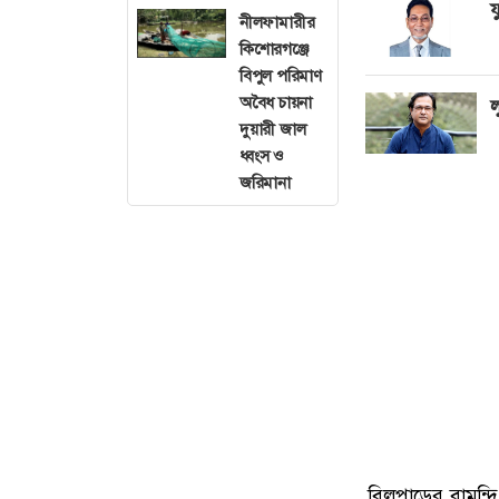
য
নীলফামারীর
কিশোরগঞ্জে
বিপুল পরিমাণ
অবৈধ চায়না
ল
দুয়ারী জাল
ধ্বংস ও
জরিমানা
বিলপাড়ের বামুন্দ