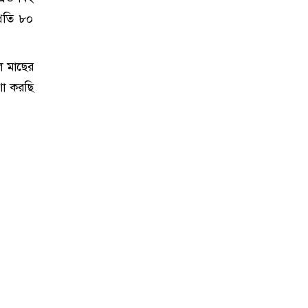
্রতি ৮০
ে মাছের
শা করছি