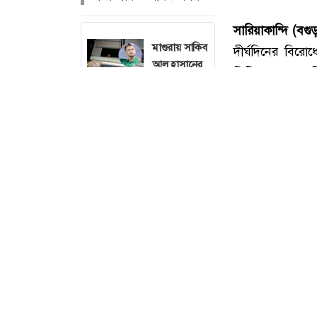
মাগুরায় সাকিব
আল হাসানের
বাড়িতে আগুন,
পেট্রলবোমা
বিস্ফোরণ
বগুড়া
মহানগরে ১১
দলের
গণমিছিল
বগুড়ায়
সারিয়াকান্দি (বগু
ছাত্রশিবিরের
বিক্ষোভ মিছিল
দীর্ঘদিনের বির
পিটিয়ে হত্যার অ
চট্টগ্রামের