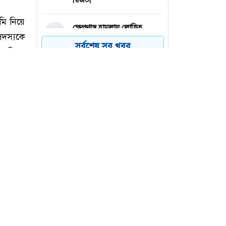
ক্ষেপণাস্ত্র হামলায় লোহিত
৪
সাগরে ভারতীয় জাহাজ ডুবি
সর্বশেষ সব খবর
মেসি জাদুতে ইন্টার মায়ামির
৫
বড় জয়
জুলাই শহীদ পরিবার-
৬
যোদ্ধারাসহায়তা পেয়েছেন
হাজার কোটি টাকা
ি নিয়ে
সদস্যকে
বাসিন্দা