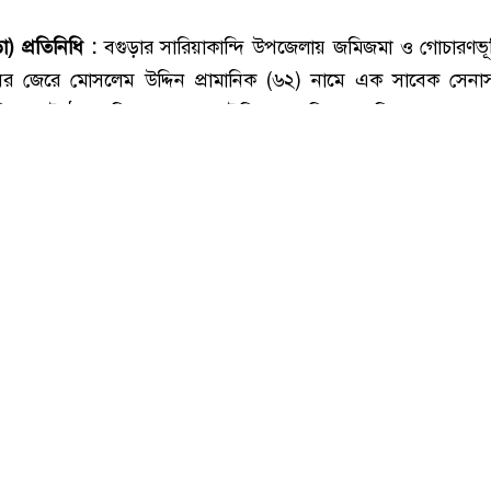
বগুড়ার সারিয়াকান্দিতে সাবেক সেনাসদস্যকে পিটিয়ে হত্যার অভিযোগ
ড়া) প্রতিনিধি :
বগুড়ার সারিয়াকান্দি উপজেলায় জমিজমা ও গোচারণভূম
োধের জেরে মোসলেম উদ্দিন প্রামানিক (৬২) নামে এক সাবেক সেনা
ভিযোগ উঠেছে। নিহত মোসলেম উদ্দিন প্রামানিক পাকুড়িয়া চর গ্রামের 