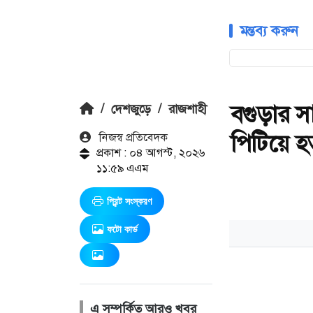
মন্তব্য করুন
বগুড়ার 
/
দেশজুড়ে
/
রাজশাহী
পিটিয়ে 
নিজস্ব প্রতিবেদক
প্রকাশ : ০৪ আগস্ট, ২০২৬
১১:৫৯ এএম
প্রিন্ট সংস্করণ
ফটো কার্ড
এ সম্পর্কিত আরও খবর