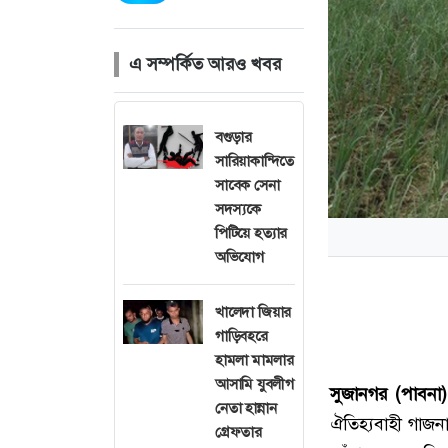
এ সম্পর্কিত আরও খবর
বগুড়ার
সারিয়াকান্দিতে
সাবেক সেনা
সদস্যকে
পিটিয়ে হত্যার
অভিযোগ
খালেদা জিয়ার
গাড়িবহরে
হামলা মামলার
আসামি যুবলীগ
সুজানগর (পাবনা) 
নেতা হান্নান
ঐতিহ্যবাহী গাজ
গ্রেফতার