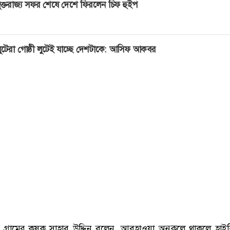
ুক্তরাজ্য সফর শেষে দেশে ফিরলেন চিফ হুইপ
ুটেরা গোষ্ঠী লুটেই যাচ্ছে দেশটাকে: আসিফ আকবর
ি গ্রামের কৃষক সাহাব উদ্দিন বলেন, আবহাওয়া অনুকূলে থাকলে হাইব্