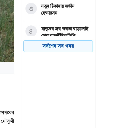
নতুন ঠিকানায় জর্ডান
৩
হেন্ডারসন
মানুষের ক্রয় ক্ষমতা বাড়ানোই
৪
হোক রাজনীতির ভিত্তি
সর্বশেষ সব খবর
আজ জুলাই স্মরণে বিএনপির
৫
আলোচনা সভা: বক্তব্য রাখবেন
প্রধানমন্ত্রী
রাজধানীতে ডিএমপির
৬
অভিযান: ২৪ ঘণ্টায় গ্রেফতার
৪৫৮
জানগরের
 মৌসুমী