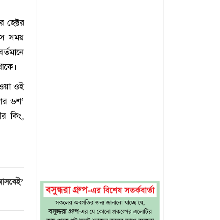
 হেক্টর
সে সময়
র্তমানে
থাকে।
াওয়া ওই
ার ৬শ’
র কিং,
 আসবেই’