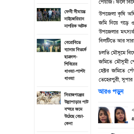
পেঁয়াজ। ফলে বিলে
ফেনী সীমান্তে
উপজেলা কৃষি অফিস
নাইজেরিয়ান
জমি নিয়ে গড়ে 
নাগরিক আটক
উপজেলার মৎস্যজী
বিলটিতে আর সারা
বেরোবিতে
ব্যানার বিতর্কে
চলতি মৌসুমে বিল
ছাত্রদল-
জমিতে মৌসুমী প
শিবিরের
হেক্টর জমিতে প
ধাওয়া-পাল্টা
ধাওয়া
তেহেরপুরী, সুপার
আরও পড়ুন
সিরাজগঞ্জের
উল্লাপাড়ার পাট
বন্দরে জমে
‘
উঠেছে বেচা-
গ
কেনা