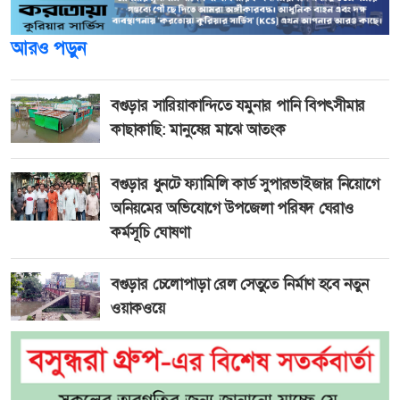
আরও পড়ুন
বগুড়ার সারিয়াকান্দিতে যমুনার পানি বিপৎসীমার
কাছাকাছি: মানুষের মাঝে আতংক
বগুড়ার ধুনটে ফ্যামিলি কার্ড সুপারভাইজার নিয়োগে
অনিয়মের অভিযোগে উপজেলা পরিষদ ঘেরাও
কর্মসূচি ঘোষণা
বগুড়ার চেলোপাড়া রেল সেতুতে নির্মাণ হবে নতুন
ওয়াকওয়ে