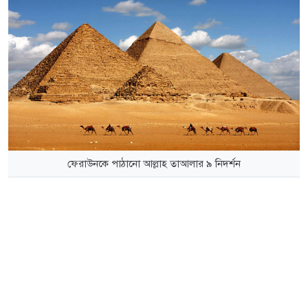
ফেরাউনকে পাঠানো আল্লাহ তাআলার ৯ নিদর্শন