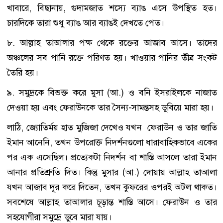
খাবারে, বিছানায়, গুদামজাত শস্যে ব্যাঙ এসে উপস্থিত হত।
চারদিকে তারা শুধু ব্যাঙ আর ব্যাঙই দেখতে পেত।
৮. আল্লাহ তাআলার পক্ষ থেকে রক্তের আজাব আসে। তাদের
অঞ্চলের সব পানি রক্তে পরিণত হয়। খাওয়ার পানির তীব্র সংকট
তৈরি হয়।
৯. সমুদ্রকে বিভক্ত করে মুসা (আ.) ও বনি ইসরাইলকে নাজাত
দেওয়া হয় এবং ফেরাউনকে তার সৈন্য-সামন্তসহ ডুবিয়ে মারা হয়।
লাঠি, জ্যোতির্ময় হাত মুজিজা দেখেও যখন ফেরাউন ও তার জাতি
ইমান আনেনি, তখন উপরোক্ত নিদর্শনগুলো ধারাবাহিকভাবে একের
পর এক এসেছিল। প্রত্যেকটা নিদর্শন বা শাস্তি আসলে তারা ইমান
আনার প্রতিশ্রুতি দিত। কিন্তু মুসার (আ.) দোয়ায় আল্লাহ তাআলা
যখন আজাব দূর করে দিতেন, তখন কুফরের ওপরই অটল থাকত।
সবশেষে আল্লাহ তাআলার চূড়ান্ত শাস্তি আসে। ফেরাউন ও তার
সহযোগীরা সমুদ্রে ডুবে মারা যায়।