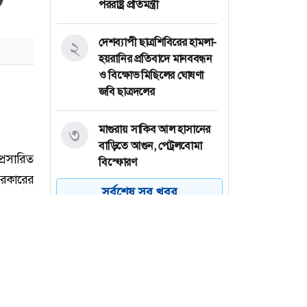
পররাষ্ট্র প্রতিমন্ত্রী
দেশব্যাপী ছাত্রশিবিরের হামলা-
২
হয়রানির প্রতিবাদে মানববন্ধন
ও বিক্ষোভ মিছিলের ঘোষণা
জবি ছাত্রদলের
মাগুরায় সাকিব আল হাসানের
৩
বাড়িতে আগুন, পেট্রলবোমা
বিস্ফোরণ
সর্বশেষ সব খবর
বগুড়া মহানগরে ১১ দলের
৪
গণমিছিল
বগুড়ায় ছাত্রশিবিরের বিক্ষোভ
৫
মিছিল