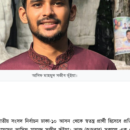
আসিফ মাহমুদ সজীব ভূঁইয়া।
ীয় সংসদ নির্বাচন ঢাকা-১০ আসন থেকে স্বতন্ত্র প্রার্থী হিসেবে প্রতিদ্ব
য়েছেন আসিফ মাহমুদ সজীব ভূঁইয়া। আজ (শুক্রবার) সকালে এক 