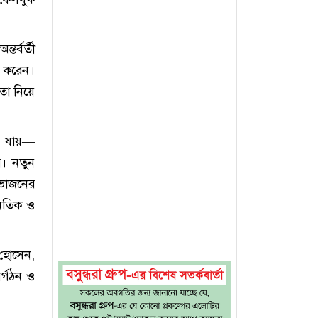
র্বর্তী
গ করেন।
তা নিয়ে
া যায়—
র। নতুন
বিভাজনের
জনৈতিক ও
হোসেন,
র্গঠন ও