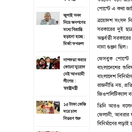
পোস্টে এ কথা জ
জুলাই সনদ
ত্রয়োদশ সংসদ নি
নিয়ে জনগণের
সরকারের দুই ছা
মধ্যে বিভ্রান্তি
ছড়ানো হচ্ছে :
অন্তর্বর্তী সরকা
মির্জা ফখরুল
নানা গুঞ্জন ছিল।
ফেসবুক পোস্ট
নাশকতা করার
কোনো মুরোদ
বাংলাদেশের ভবি
নেই আওয়ামী
বাংলাদেশ বিনির্ম
লীগের :
রাজনীতি নয়, প্রতি
স্বরাষ্ট্রমন্ত্রী
জিওপলিটিক্যাল বন
১৫ টাকা কেজি
তিনি আরও বলেন
দরে চাল
ফেলানী, আবরার ফ
বিতরণ শুরু
বিনির্মাণের লড়াই