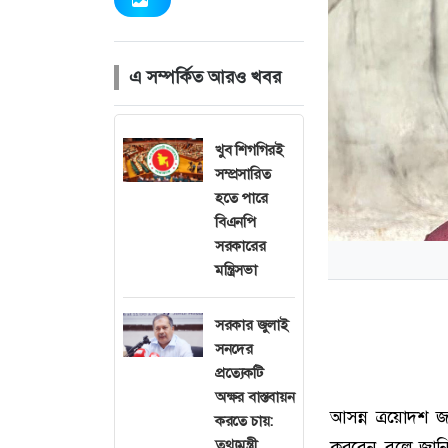
এ সম্পর্কিত আরও খবর
খুব শিগগিরই
সম্প্রসারিত
হতে পারে
বিএনপি
সরকারের
মন্ত্রিসভা
সরকার জুলাই
সনদের
প্রত্যেকটি
অক্ষর বাস্তবায়ন
আসন্ন ত্রয়োদশ জাত
করতে চায়:
তথ্যমন্ত্রী
করবেন বলে জানি