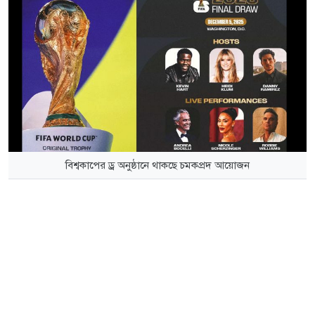
বিশ্বকাপের ড্র অনুষ্ঠানে থাকছে চমকপ্রদ আয়োজন