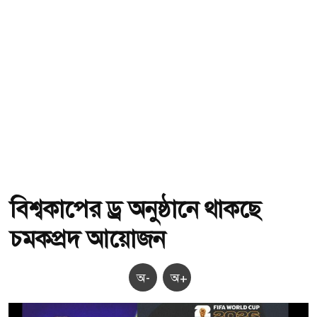
বিশ্বকাপের ড্র অনুষ্ঠানে থাকছে
চমকপ্রদ আয়োজন
অ-
অ+