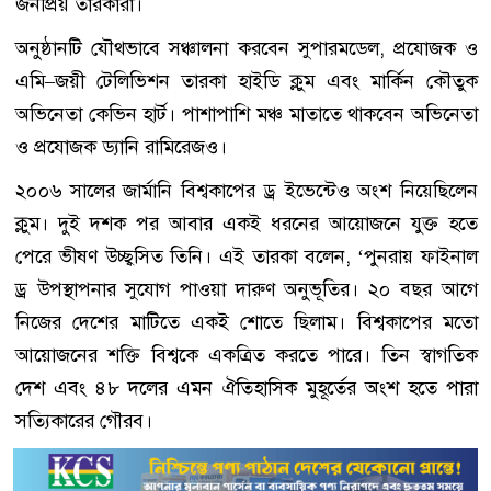
জনপ্রিয় তারকারা।
অনুষ্ঠানটি যৌথভাবে সঞ্চালনা করবেন সুপারমডেল, প্রযোজক ও
এমি–জয়ী টেলিভিশন তারকা হাইডি ক্লুম এবং মার্কিন কৌতুক
অভিনেতা কেভিন হার্ট। পাশাপাশি মঞ্চ মাতাতে থাকবেন অভিনেতা
ও প্রযোজক ড্যানি রামিরেজও।
২০০৬ সালের জার্মানি বিশ্বকাপের ড্র ইভেন্টেও অংশ নিয়েছিলেন
ক্লুম। দুই দশক পর আবার একই ধরনের আয়োজনে যুক্ত হতে
পেরে ভীষণ উচ্ছ্বসিত তিনি। এই তারকা বলেন, ‘পুনরায় ফাইনাল
ড্র উপস্থাপনার সুযোগ পাওয়া দারুণ অনুভূতির। ২০ বছর আগে
নিজের দেশের মাটিতে একই শোতে ছিলাম। বিশ্বকাপের মতো
আয়োজনের শক্তি বিশ্বকে একত্রিত করতে পারে। তিন স্বাগতিক
দেশ এবং ৪৮ দলের এমন ঐতিহাসিক মুহূর্তের অংশ হতে পারা
সত্যিকারের গৌরব।