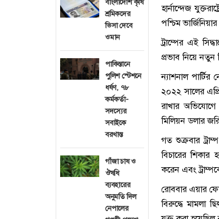
বাংলাদেশি কৃষি
হার্নান্দেজ যুক্তর
শ্রমিকদের
পশ্চিম ভার্জিনিয়া
ভিসা দেবে
ওমান
ট্রাম্পের এই সিদ্ধ
প্রভাব নিয়ে নতুন 
পাকিস্তানে
পুলিশ স্টেশনে
ন্যাশনাল পার্টির 
ধর্ষণ, ৭৮
২০২২ সালের এপ্রিল
কর্মকর্তা-
রাখার অভিযোগে 
সদস্যের
মিলিয়ন ডলার জরি
সবাইকে
বরখাস্ত
গত শুক্রবার ট্রা
বিচারের শিকার হয়ে
গাঁজা চাষ ও
করেন এবং ট্রাম্প
ঔষধি
ব্যবহারের
রোববার এয়ার ফোর্
অনুমতি দিল
বিরুদ্ধে মামলা ছ
নেপালের
যুক্ত করা হয়েছি