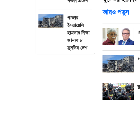
গণ্ডকী প্রদেশ
আরও পড়ুন
গাজায়
ইসরায়েলি
এ
হামলার নিন্দা
জানাল ৮
মুসলিম দেশ
গ
র