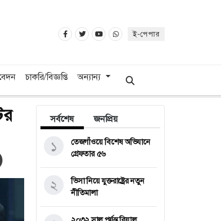
ই-পেপার
িবেদন
চাকরি/বিজ্ঞপ্তি
অন্যান্য
টের
সর্বশেষ
জনপ্রিয়
তেজগাঁওয়ে বিশেষ অভিযানে
১
গ্রেফতার ৫৬
ভিসা নিয়ে যুক্তরাষ্ট্রের নতুন
২
নীতিমালা
২০৩২ সাল পর্যন্ত রিয়াল