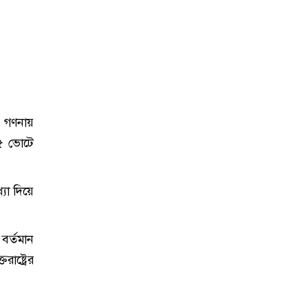
ক গণনায়
৫১৫ ভোটে
্যা দিয়ে
 বর্তমান
াষ্ট্রের