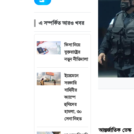
এ সম্পর্কিত আরও খবর
ভিসা নিয়ে
যুক্তরাষ্ট্রের
নতুন নীতিমালা
ইয়েমেনে
সরকারি
বাহিনীর
ক্যাম্পে
হুথিদের
হামলা, ৩০
সেনা নিহত
আন্তর্জাতিক
ডেস্ক