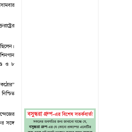
। সোমবার
াষ্ট্রের
ট ছিলেন।
মেশিনগান
ণ্ড ও ৮
 ও কঠোর”
 নিশ্চিত
ন্দেজের
র সঙ্গে