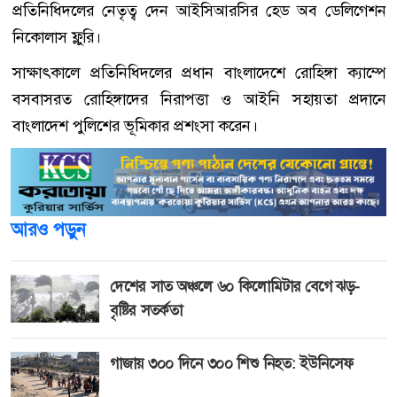
প্রতিনিধিদলের নেতৃত্ব দেন আইসিআরসির হেড অব ডেলিগেশন
নিকোলাস ফ্লুরি।
সাক্ষাৎকালে প্রতিনিধিদলের প্রধান বাংলাদেশে রোহিঙ্গা ক্যাম্পে
বসবাসরত রোহিঙ্গাদের নিরাপত্তা ও আইনি সহায়তা প্রদানে
বাংলাদেশ পুলিশের ভূমিকার প্রশংসা করেন।
আরও পড়ুন
দেশের সাত অঞ্চলে ৬০ কিলোমিটার বেগে ঝড়-
বৃষ্টির সতর্কতা
গাজায় ৩০০ দিনে ৩০০ শিশু নিহত: ইউনিসেফ