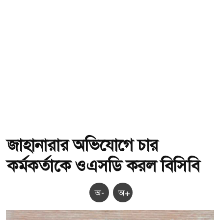
জাহানারার অভিযোগে চার
কর্মকর্তাকে ওএসডি করল বিসিবি
অ-
অ+