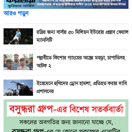
আরও পড়ুন
রদ্রির জন্য বার্সার ৫০ মিলিয়ন ইউরোর প্রস্তাব ফেরাল
ম্যানসিটি
পল্লবীতে কিশোর গ্যাংয়ের অস্ত্রের মহড়া, চাপাতিসহ
আটক ২
ইয়েমেনে হুথিদের ড্রোন হামলা, প্রতিহত করার দাবি
প্রশাসনের