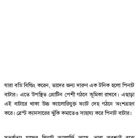
যারা বডি বিল্ডিং করেন, তাদের জন্য দারুণ এক টনিক হলো পিনাট
বাটার। এতে উপস্থিত প্রোটিন পেশী গঠনে ভূমিকা রাখবে। এছাড়া
এই বাটারে থাকা উচ্চ ক্যালোরিযুক্ত ফ্যাট দেহ গঠনে অংশগ্রহণ
করে। ব্রেস্ট ক্যানসারের ঝুঁকি কমাতেও সাহায্য করে পিনাট বাটার।
সতর্কতাঃ যাদের পিনাট অ্যালার্জি আছে, তারা অবশ্যই বুঝে