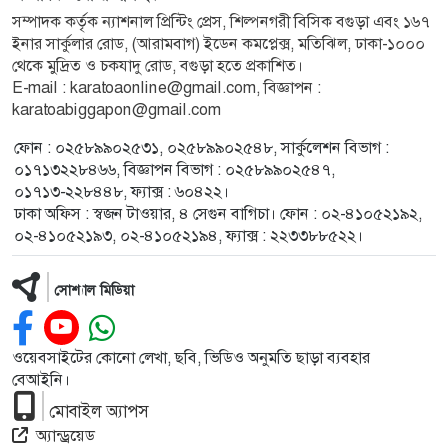
সম্পাদক কর্তৃক ন্যাশনাল প্রিন্টিং প্রেস, শিল্পনগরী বিসিক বগুড়া এবং ১৬৭
ইনার সার্কুলার রোড, (আরামবাগ) ইডেন কমপ্লেক্স, মতিঝিল, ঢাকা-১০০০
থেকে মুদ্রিত ও চকযাদু রোড, বগুড়া হতে প্রকাশিত।
E-mail : karatoaonline@gmail.com, বিজ্ঞাপন :
karatoabiggapon@gmail.com
ফোন : ০২৫৮৯৯০২৫৩১, ০২৫৮৯৯০২৫৪৮, সার্কুলেশন বিভাগ :
০১৭১৩২২৮৪৬৬, বিজ্ঞাপন বিভাগ : ০২৫৮৯৯০২৫৪৭,
০১৭১৩-২২৮৪৪৮, ফ্যাক্স : ৬০৪২২।
ঢাকা অফিস : স্বজন টাওয়ার, ৪ সেগুন বাগিচা। ফোন : ০২-৪১০৫২১৯২,
০২-৪১০৫২১৯৩, ০২-৪১০৫২১৯৪, ফ্যাক্স : ২২৩৩৮৮৫২২।
সোশ্যাল মিডিয়া
ওয়েবসাইটের কোনো লেখা, ছবি, ভিডিও অনুমতি ছাড়া ব্যবহার
বেআইনি।
মোবাইল অ্যাপস
অ্যান্ড্রয়েড