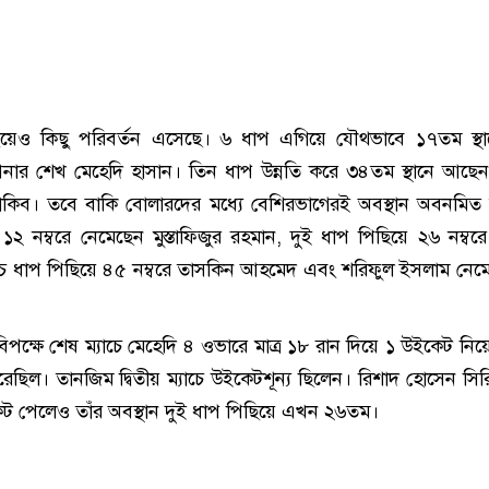
্কিংয়েও কিছু পরিবর্তন এসেছে। ৬ ধাপ এগিয়ে যৌথভাবে ১৭তম স্থ
নার শেখ মেহেদি হাসান। তিন ধাপ উন্নতি করে ৩৪তম স্থানে আছে
াকিব। তবে বাকি বোলারদের মধ্যে বেশিরভাগেরই অবস্থান অবনমিত
২ নম্বরে নেমেছেন মুস্তাফিজুর রহমান, দুই ধাপ পিছিয়ে ২৬ নম্ব
ঁচ ধাপ পিছিয়ে ৪৫ নম্বরে তাসকিন আহমেদ এবং শরিফুল ইসলাম নেম
বিপক্ষে শেষ ম্যাচে মেহেদি ৪ ওভারে মাত্র ১৮ রান দিয়ে ১ উইকেট নিয়
েছিল। তানজিম দ্বিতীয় ম্যাচে উইকেটশূন্য ছিলেন। রিশাদ হোসেন সির
কেট পেলেও তাঁর অবস্থান দুই ধাপ পিছিয়ে এখন ২৬তম।