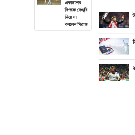
একাদশের
বিপক্ষে সেঞ্চুরি
উ
নিয়ে যা
বললেন মিরাজ
ভ
২