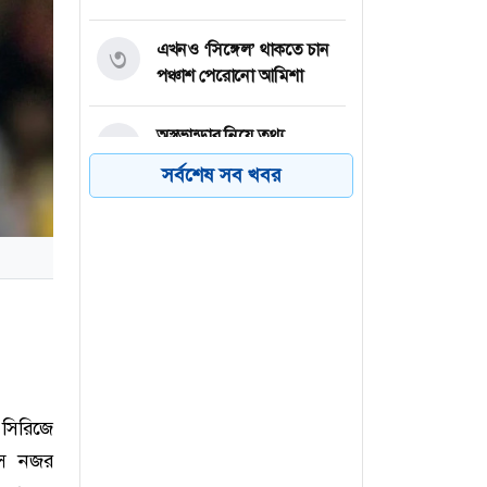
এখনও ‘সিঙ্গেল’ থাকতে চান
৩
পঞ্চাশ পেরোনো আমিশা
অস্ত্রভান্ডার নিয়ে তথ্য
৪
ফাঁসকারীদের কারাদণ্ডের
সর্বশেষ সব খবর
হুঁশিয়ারি ট্রাম্পের
বিএনপির সংসদ সদস্য
৫
বীথিকাকে আইনি নোটিশ
দিলেন আসিফ মাহমুদ
নতুন বিশ্বরেকর্ড গড়লেন জস
৬
বাটলার
 সিরিজে
্সে নজর