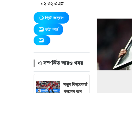
০২:৩২ এএম
প্রিন্ট সংস্করণ
ফটো কার্ড
এ সম্পর্কিত আরও খবর
নতুন বিশ্বরেকর্ড
গড়লেন জস
বাটলার
২০৩২ সাল
পর্যন্ত রিয়াল
মাদ্রিদেই