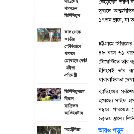
মাদ্রিদেই
কেড়েছেন তরুণ বাঁ
থাকছেন
সুবাদে আন্তর্জাত
ভিনিসিয়ুস
১৭তম স্থানে, যা ত
কাল থেকে
জাতীয়
চট্টগ্রামে সিরিজ
স্টেডিয়ামে
৪৮ বলে ৬১ রানে
থাকবে
মোবাইল কোর্ট
টোয়েন্টিতে তাঁর 
: ক্রীড়া
ইনিংসই তাঁর র‍
প্রতিমন্ত্রী
ধারাবাহিকতা দেখ
র‍্যাঙ্কিংয়ের সর
ভিনিসিয়ুসকে
রিয়াল
হয়েছে। সাইফ হাস
মাদ্রিদের
নম্বরে, পারভেজ
আল্টিমেটাম
৬৫তম স্থানে। লি
অস্ট্রেলিয়া
আরও পড়ুন