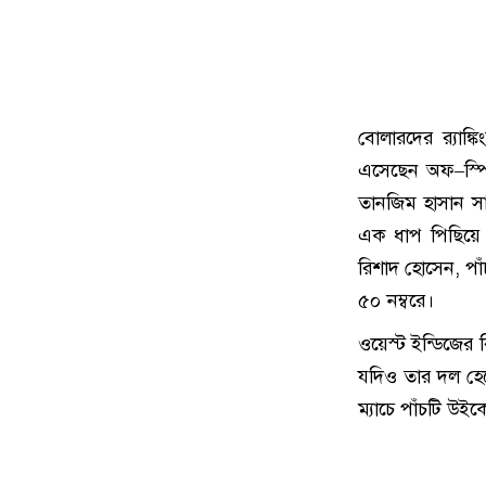
বোলারদের র‍্যাঙ
এসেছেন অফ–স্পি
তানজিম হাসান স
এক ধাপ পিছিয়ে ১
রিশাদ হোসেন, পা
৫০ নম্বরে।
ওয়েস্ট ইন্ডিজের 
যদিও তার দল হের
ম্যাচে পাঁচটি উই