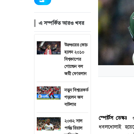
এ সম্পর্কিত আরও খবর
উরুগুয়ের কোচ
হলেন ২০১০
বিশ্বকাপের
গোল্ডেন বল
জয়ী ফোরলান
নতুন বিশ্বরেকর্ড
গড়লেন জস
বাটলার
স্পোর্টস ডেস্কঃ
ওয়ে
২০৩২ সাল
ধবলধোলাই হয়েছে
পর্যন্ত রিয়াল