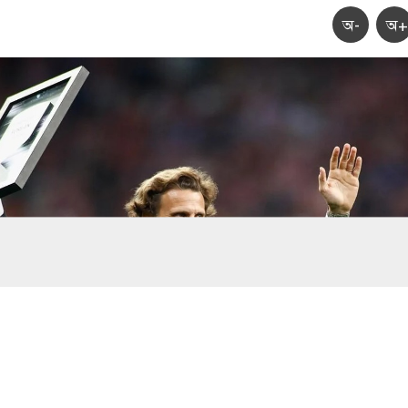
অ-
অ+