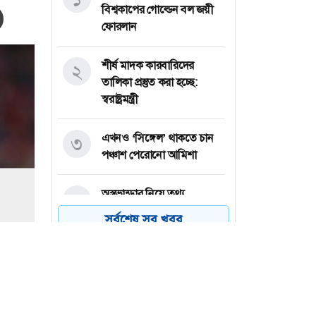
বিশ্বকাপের গোল্ডেন বল জয়ী
ফোরলান
শীর্ষ মাদক কারবারিদের
২
তালিকা প্রস্তুত করা হচ্ছে:
স্বরাষ্ট্রমন্ত্রী
এখনও ‘সিঙ্গেল’ থাকতে চান
৩
পঞ্চাশ পেরোনো আমিশা
অস্ত্রভান্ডার নিয়ে তথ্য
৪
ফাঁসকারীদের কারাদণ্ডের
সর্বশেষ সব খবর
হুঁশিয়ারি ট্রাম্পের
বিএনপির সংসদ সদস্য
৫
বীথিকাকে আইনি নোটিশ
দিলেন আসিফ মাহমুদ