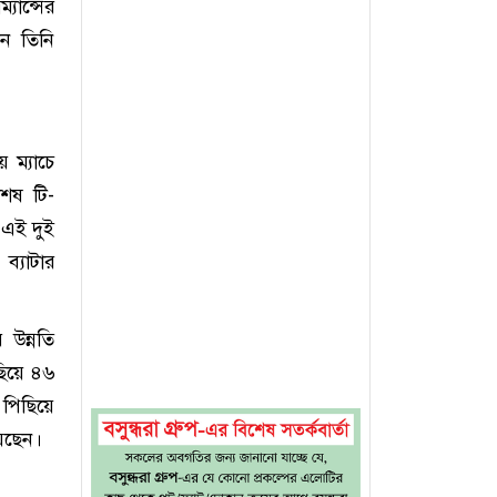
যান্সের
খন তিনি
 ম্যাচে
শেষ টি-
। এই দুই
ব্যাটার
 উন্নতি
ছিয়ে ৪৬
 পিছিয়ে
েছেন।