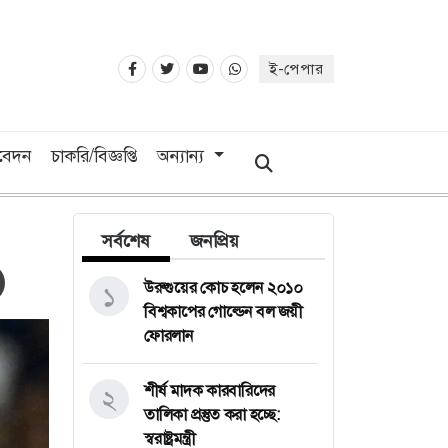
ই-পেপার
িবেদন
চাকরি/বিজ্ঞপ্তি
অন্যান্য
সর্বশেষ
জনপ্রিয়
উরুগুয়ের কোচ হলেন ২০১০
১
বিশ্বকাপের গোল্ডেন বল জয়ী
ফোরলান
শীর্ষ মাদক কারবারিদের
২
তালিকা প্রস্তুত করা হচ্ছে:
স্বরাষ্ট্রমন্ত্রী