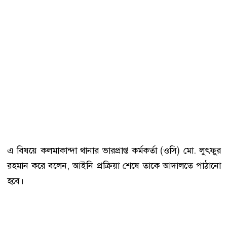
এ বিষয়ে কলমাকান্দা থানার ভারপ্রাপ্ত কর্মকর্তা (ওসি) মো. লুৎফুর
রহমান করে বলেন, আইনি প্রক্রিয়া শেষে তাকে আদালতে পাঠানো
হবে।