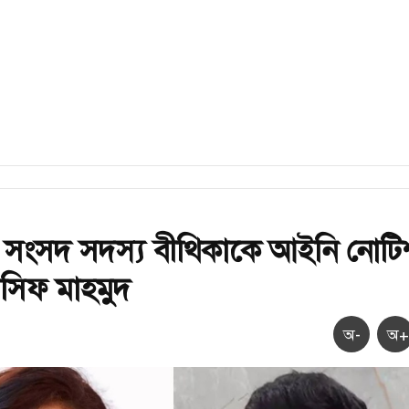
 সংসদ সদস্য বীথিকাকে আইনি নোটি
সিফ মাহমুদ
অ-
অ+