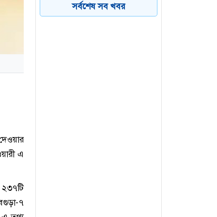
ফাঁসকারীদের কারাদণ্ডের
সর্বশেষ সব খবর
হুঁশিয়ারি ট্রাম্পের
বিএনপির সংসদ সদস্য
৫
বীথিকাকে আইনি নোটিশ
দিলেন আসিফ মাহমুদ
নতুন বিশ্বরেকর্ড গড়লেন জস
৬
বাটলার
 দেওয়ার
ওয়ারী এ
ি ২৩৭টি
বগুড়া-৭
 এ তথ্য