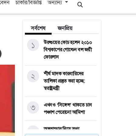
িবেদন
চাকরি/বিজ্ঞপ্তি
অন্যান্য
সর্বশেষ
জনপ্রিয়
উরুগুয়ের কোচ হলেন ২০১০
১
বিশ্বকাপের গোল্ডেন বল জয়ী
ফোরলান
শীর্ষ মাদক কারবারিদের
২
তালিকা প্রস্তুত করা হচ্ছে:
স্বরাষ্ট্রমন্ত্রী
এখনও ‘সিঙ্গেল’ থাকতে চান
৩
পঞ্চাশ পেরোনো আমিশা
অস্ত্রভান্ডার নিয়ে তথ্য
৪