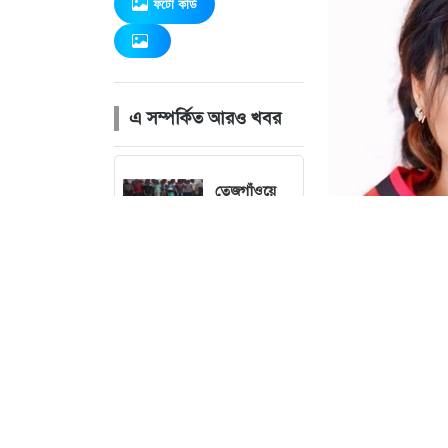
ফটো কার্ড
এ সম্পর্কিত আরও খবর
তেজগাঁওয়ে
বিশেষ
অভিযানে
গ্রেফতার ৫৬
বৃষ্টি নিয়ে নতুন
ছবি : 
বার্তা দিল
আবহাওয়া
অফিস
চলতি মাসেই