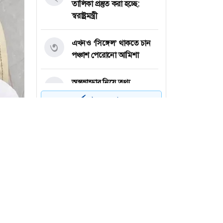
তালিকা প্রস্তুত করা হচ্ছে:
স্বরাষ্ট্রমন্ত্রী
এখনও ‘সিঙ্গেল’ থাকতে চান
৩
পঞ্চাশ পেরোনো আমিশা
অস্ত্রভান্ডার নিয়ে তথ্য
৪
ফাঁসকারীদের কারাদণ্ডের
সর্বশেষ সব খবর
হুঁশিয়ারি ট্রাম্পের
বিএনপির সংসদ সদস্য
৫
বীথিকাকে আইনি নোটিশ
দিলেন আসিফ মাহমুদ
নতুন বিশ্বরেকর্ড গড়লেন জস
৬
বাটলার