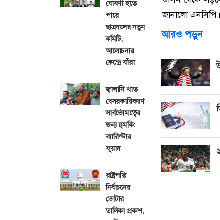
ঘোষণা হতে
জানালো এনসিপি
পারে
ছাত্রদলের নতুন
আরও পড়ুন
কমিটি,
আলোচনার
কেন্দ্রে যাঁরা
উ
জ্বালানি খাত
বেসরকারিকরণ
ভ
সার্বভৌমত্বের
জন্য হুমকি:
ব্যারিস্টার
ফুয়াদ
২
রাষ্ট্রপতি
নির্বাচনের
ভোটার
তালিকা প্রকাশ,