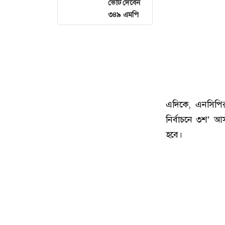
ভোট দেবেন
৩৪৯ এমপি
এদিকে, এনসিপির
নির্বাচনে ৩শ’ আস
হবে।