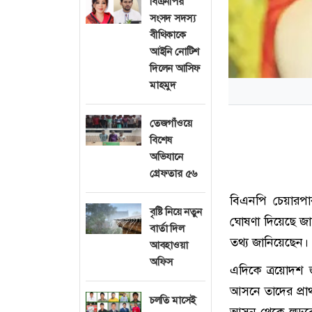
বিএনপির
সংসদ সদস্য
বীথিকাকে
আইনি নোটিশ
দিলেন আসিফ
মাহমুদ
তেজগাঁওয়ে
বিশেষ
অভিযানে
গ্রেফতার ৫৬
বিএনপি চেয়ারপার
বৃষ্টি নিয়ে নতুন
ঘোষণা দিয়েছে জাত
বার্তা দিল
তথ্য জানিয়েছেন।
আবহাওয়া
অফিস
এদিকে ত্রয়োদশ 
আসনে তাদের প্রাথ
চলতি মাসেই
আসন থেকে লড়বেন 