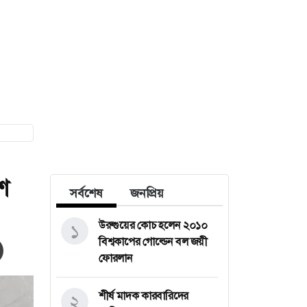
শ
সর্বশেষ
জনপ্রিয়
উরুগুয়ের কোচ হলেন ২০১০
১
বিশ্বকাপের গোল্ডেন বল জয়ী
ফোরলান
শীর্ষ মাদক কারবারিদের
২