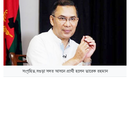
সংগৃহিত,বগুড়া সদর আসনে প্রার্থী হলেন তারেক রহমান