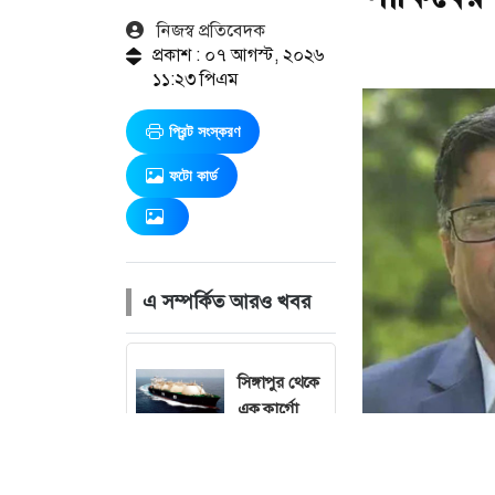
নিজস্ব প্রতিবেদক
প্রকাশ : ০৭ আগস্ট, ২০২৬
১১:২৩ পিএম
প্রিন্ট সংস্করণ
ফটো কার্ড
এ সম্পর্কিত আরও খবর
সিঙ্গাপুর থেকে
এক কার্গো
এলএনজি
কিনছে সরকার