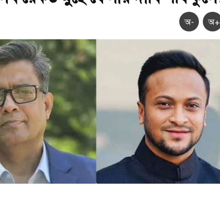
অ-
অ+
সাকিবের সব রেকর্ড মুছে ফেলার দাবি শফিকুলের