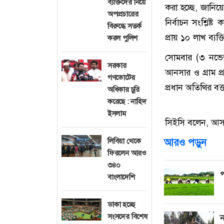
ব্যক্তিদের নিয়ে
করা হচ্ছে, জানিয়
অপপ্রচারের
নির্বাচন সংশ্লিষ্
বিরুদ্ধে সতর্ক
প্রায় ১০ লাখ ব্যক্
করল পুলিশ
সোমবার (৩ নভেম্
সরকার
আনসার ও গ্রাম প্র
গণভোটের
প্রধান অতিথির বক্
অধিকার চুরি
করেছে : নাহিদ
ইসলাম
সিইসি বলেন, আসন
লিবিয়া থেকে
আরও পড়ুন
ফিরলেন আরও
৩৪০
প
বাংলাদেশি
ডাকা হচ্ছে
সংসদের বিশেষ
ন