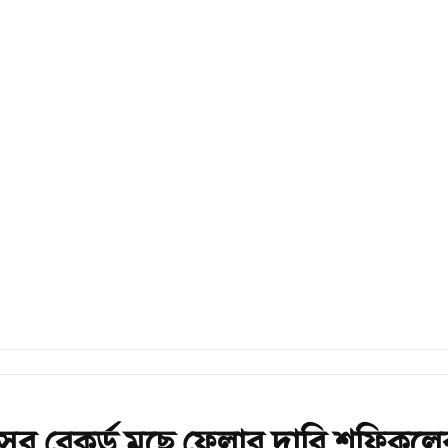
সব রেকর্ড মুছে ফেলার দাবি শফিকুলে