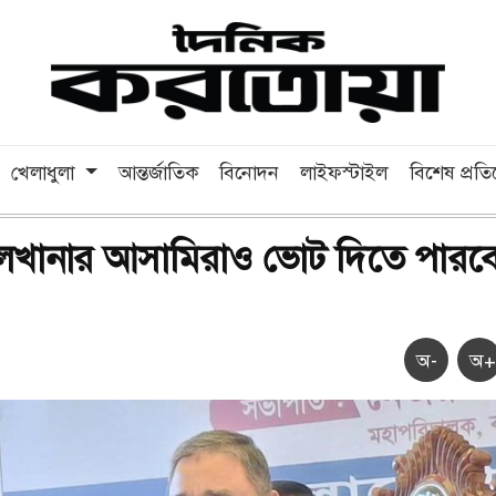
খেলাধুলা
আন্তর্জাতিক
বিনোদন
লাইফস্টাইল
বিশেষ প্রত
লখানার আসামিরাও ভোট দিতে পারবে
অ-
অ+