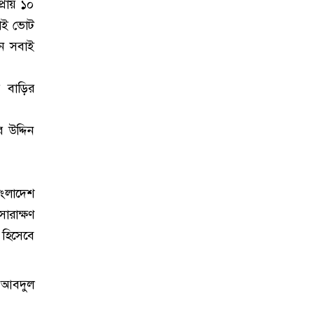
প্রায় ১০
েরাই ভোট
েন সবাই
র বাড়ির
 উদ্দিন
াংলাদেশ
ারাক্ষণ
 হিসেবে
ল আবদুল