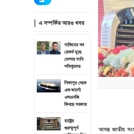
এ সম্পর্কিত আরও খবর
সাকিবের সব
রেকর্ড মুছে
ফেলার দাবি
শফিকুলের
সিঙ্গাপুর থেকে
এক কার্গো
এলএনজি
কিনছে সরকার
রাষ্ট্রের
গুরুত্বপূর্ণ
আসন্ন জাতীয় সংস