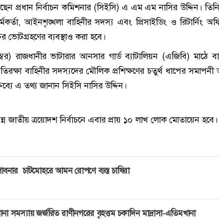
েছেন প্রধান নির্বাচন কমিশনার (সিইসি) এ এম এম নাসির উদ্দিন। তিন
ট কর্মকর্তা, আইনশৃঙ্খলা বাহিনীর সদস্য এবং প্রিসাইডিং ও রিটার্নিং 
তির ভোটগ্রহণের ব্যবস্থাও করা হবে।
বর) রাজধানীর ভাটারার আনসার গার্ড ব্যাটালিয়ন (এজিবি) মাঠে ব
তিরক্ষা বাহিনীর সদস্যদের মৌলিক প্রশিক্ষণের চতুর্থ ধাপের সমাপনী অ
তব্যে এ তথ্য জানান সিইসি নাসির উদ্দিন।
্ন জাতীয় ত্রয়োদশ নির্বাচনে এবার প্রায় ১০ লাখ লোক মোতায়েন হবে।
াবনার চাটমোহরে আমন রোপণে ব্যস্ত চাষিরা
ানা সমস্যায় জর্জরিত রাণীনগরের বৃহত্তম চকাদিন মাদ্রাসা-এতিমখানা