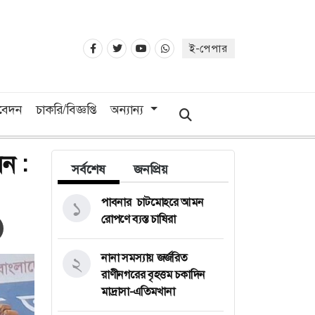
ই-পেপার
িবেদন
চাকরি/বিজ্ঞপ্তি
অন্যান্য
ন :
সর্বশেষ
জনপ্রিয়
পাবনার চাটমোহরে আমন
১
রোপণে ব্যস্ত চাষিরা
নানা সমস্যায় জর্জরিত
২
রাণীনগরের বৃহত্তম চকাদিন
মাদ্রাসা-এতিমখানা