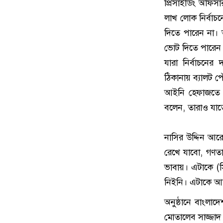
প্রিসাইডিং অফিসা
লাখ লোক নির্বাচনে
দিতে পারেন না। 
ভোট দিতে পারেন।
যারা নির্বাচনের
ঠিকানায় ব্যালট 
আইনি হেফাজতে য
বলেন, তারাও যাতে
নাসির উদ্দিন আর
রেখে যাবো, গণতান
ভাবায়। এটাকে (স
নিইনি। এটাকে আমি
অনুষ্ঠানে বাংলা
মোতালেব সাজ্জাদ মা