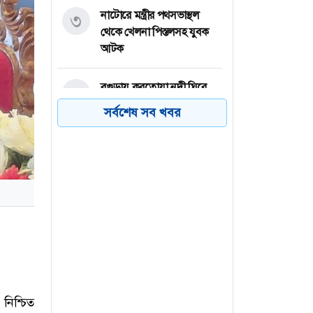
নাটোরে মন্ত্রীর পথসভাস্থল
৩
থেকে খেলনা পিস্তলসহ যুবক
আটক
বগুড়ায় করতোয়া নদী ঘিরে
৪
ট্রিপল-রুট মহাপরিকল্পনা, রূপ
সর্বশেষ সব খবর
নেবে বাংলার ভেনিসে
রংপুরের তারাগঞ্জে পুকুরে ডুবে
৫
শিশুর মৃত্যু
নাটোরের বড়াইগ্রামে ইয়াবাসহ
৬
দুই মাদক কারবারি গ্রেফতার
নিশ্চিত