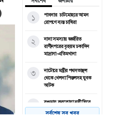
সর্বশেষ
জনপ্রিয়
পাবনার চাটমোহরে আমন
১
রোপণে ব্যস্ত চাষিরা
নানা সমস্যায় জর্জরিত
২
রাণীনগরের বৃহত্তম চকাদিন
মাদ্রাসা-এতিমখানা
নাটোরে মন্ত্রীর পথসভাস্থল
৩
থেকে খেলনা পিস্তলসহ যুবক
আটক
বগুড়ায় করতোয়া নদী ঘিরে
৪
ট্রিপল-রুট মহাপরিকল্পনা, রূপ
সর্বশেষ সব খবর
নেবে বাংলার ভেনিসে
রংপুরের তারাগঞ্জে পুকুরে ডুবে
৫