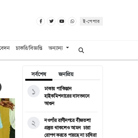
ই-পেপার
িবেদন
চাকরি/বিজ্ঞপ্তি
অন্যান্য
সর্বশেষ
জনপ্রিয়
ঢাকায় পাকিস্তান
১
হাইকমিশনারের বাসভবনে
আগুন
নওগাঁর রাণীনগরে বীজতলা
২
প্রস্তুত থাকলেও আমন চারা
রোপণ করতে পারছে না চাষিরা