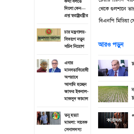
কথা বলতে
থেকে গুলশানে ত
দিলো কেন—
প্রশ্ন স্বরাষ্ট্রমন্ত্রীর
বিএনপি মিডিয়া স
চার মন্ত্রণালয়-
বিভাগে নতুন
আরও পড়ুন
সচিব নিয়োগ
এবার
ঢ
মানবতাবিরোধী
অপরাধে
আসামি হচ্ছেন
ন
জাফর ইকবাল-
চ
মাকসুদ কামাল
তনু হত্যা
প
মামলা: সাবেক
সেনাসদস্য