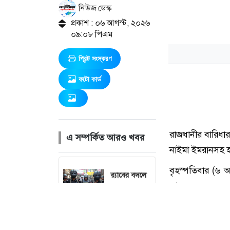
নিউজ ডেস্ক
প্রকাশ : ০৬ আগস্ট, ২০২৬
০৯:০৮ পিএম
প্রিন্ট সংস্করণ
ফটো কার্ড
এ সম্পর্কিত আরও খবর
র‍্যাবের বদলে
আসছে
এসআরবি
শেখ হাসিনাকে