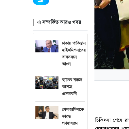
এ সম্পর্কিত আরও খবর
ঢাকায় পাকিস্তান
হাইকমিশনারের
বাসভবনে
আগুন
র‍্যাবের বদলে
আসছে
এসআরবি
শেখ হাসিনাকে
ভারত
চিকিৎসা শেষে র
গণমাধ্যমে
চেয়ারপারসন খালে