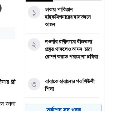
ঢাকায় পাকিস্তান
১
হাইকমিশনারের বাসভবনে
আগুন
নওগাঁর রাণীনগরে বীজতলা
২
প্রস্তুত থাকলেও আমন চারা
রোপণ করতে পারছে না চাষিরা
বাবাকে হারানোর পর শিউলী
৩
শিলা
পাবনার চাটমোহরে
৪
সর্বশেষ সব খবর
ইভটিজিংয়ের অভিযোগে
যুবকের কারাদন্ড
বাংলাদেশি কৃষি শ্রমিকদের