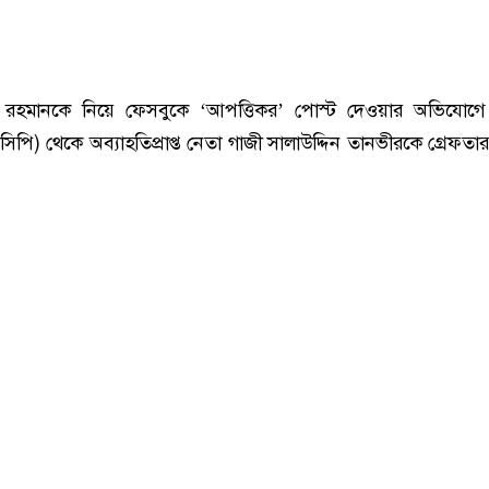
এনসিপি নেতা তানভীরের ওপর আদালত চত্বরে ডিম নিক্ষেপ
ারেক রহমানকে নিয়ে ফেসবুকে ‘আপত্তিকর’ পোস্ট দেওয়ার অভিযোগে