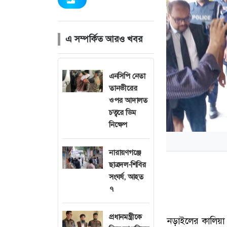
এ সম্পর্কিত আরও খবর
এনসিপি নেতা
তানভীরের
ওপর আদালত
চত্বরে ডিম
নিক্ষেপ
নারায়ণগঞ্জে
ছাত্রদল-শিবির
সংঘর্ষ, আহত
৭
প্রধানমন্ত্রীকে
নড়াইলের কালিয়া