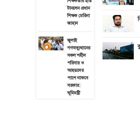
শিক্ষকতার ইতি
টানলেন প্রধান
শিক্ষক মেরিনা
ব
জাহান
জুলাই
ক
গণঅভ্যুত্থানের
সকল শহীদ
পরিবার ও
আহতদের
পাশে থাকবে
সরকার:
ভূমিমন্ত্রী