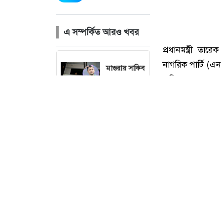
এ সম্পর্কিত আরও খবর
মাগুরায় সাকিব
আল হাসানের
বাড়িতে আগুন,
পেট্রলবোমা
বিস্ফোরণ
বগুড়া
মহানগরে ১১
দলের
গণমিছিল
বগুড়ায়
ছাত্রশিবিরের
প্রধানমন্ত্রী ত