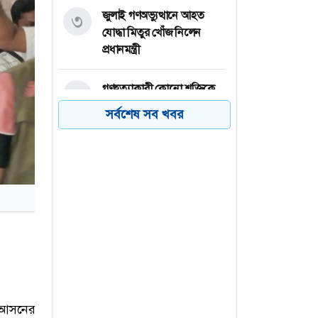
জুলাই গণঅভ্যুত্থানে আহত
৩
যোদ্ধা মিতুর খোঁজ নিলেন
প্রধানমন্ত্রী
গণহত্যাকারী কোনো শক্তিকে
৪
আর রাজনীতি করার সুযোগ
সর্বশেষ সব খবর
দেবে না জনগণ: স্বরাষ্ট্রমন্ত্রী
নারায়ণগঞ্জে ছাত্রদল-শিবির
৫
সংঘর্ষ, আহত ৭
২০ মিনিটে সাত বিস্ফোরণে
৬
কাঁপল দুবাই
 আসনের