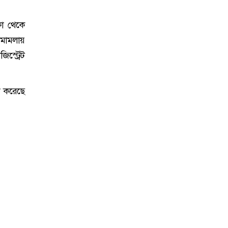
া থেকে
 মামলায়
িস্ট্রেট
লা করেছে