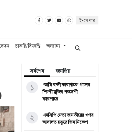
ই-পেপার
িবেদন
চাকরি/বিজ্ঞপ্তি
অন্যান্য
সর্বশেষ
জনপ্রিয়
‘আমি বন্দী কারাগারে’ গানের
১
শিল্পী মুজিব পরদেশী
কারাগারে
এনসিপি নেতা তানভীরের ওপর
২
আদালত চত্বরে ডিম নিক্ষেপ