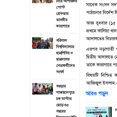
নিয়ে আপত্তিকর
সাবেক সংসদ সদস্
পোস্ট
পাঠানোর নির্দেশ
গ্রেফতার
তানভীর
আজ বুধবার (১৫ অ
কারাগারে
প্রথমে কালিয়া থা
আদালতের বিচারক 
বরিশাল
বিশ্ববিদ্যালয়ে
এরপর নড়াগাতী থা
ছাত্রশিবির ও
দ্বিতীয় আদালতে 
ছাত্রদলের
তাকে কারাগারে পা
নেতাকর্মীদের
সংঘর্ষ
বিষয়টি নিশ্চিত
আজিজুল ইসলাম।
বগুড়ার
শাজাহানপুরে
আরও পড়ুন
চক ডাস্টার
ছেড়ে ৩৫
গ
বছরের