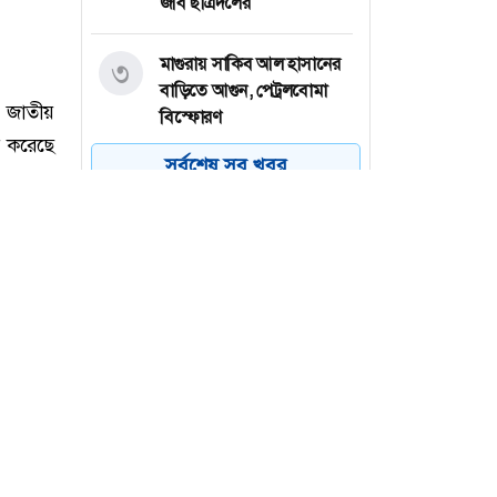
জবি ছাত্রদলের
মাগুরায় সাকিব আল হাসানের
৩
বাড়িতে আগুন, পেট্রলবোমা
বিস্ফোরণ
সর্বশেষ সব খবর
বগুড়া মহানগরে ১১ দলের
৪
গণমিছিল
বগুড়ায় ছাত্রশিবিরের বিক্ষোভ
৫
মিছিল
চট্টগ্রামের পটিয়ায় মুদি দোকানে
৬
অগ্নিকাণ্ড, ২০ লাখ টাকার ক্ষতি
 জাতীয়