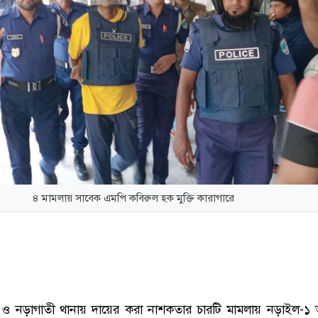
৪ মামলায় সাবেক এমপি কবিরুল হক মুক্তি কারাগারে
 ও নড়াগাতী থানায় দায়ের করা নাশকতার চারটি মামলায় নড়াইল-১