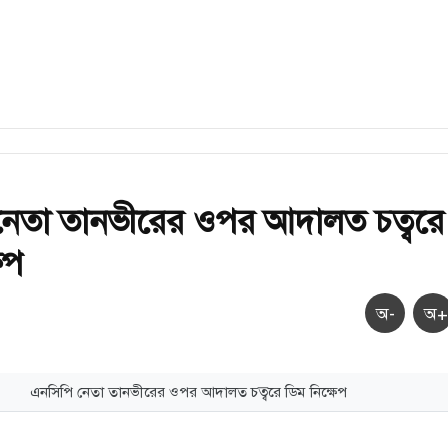
নেতা তানভীরের ওপর আদালত চত্বরে
েপ
অ-
অ+