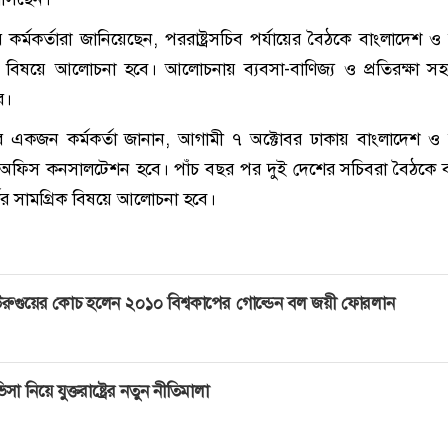
লয়ের কর্মকর্তারা জানি‌য়ে‌ছেন, পররাষ্ট্রসচিব পর্যায়ের বৈঠ‌কে বাংলাদেশ ও 
্রিক বিষ‌য়ে আলোচনা হ‌বে। আলোচনায় ব্যবসা-বাণিজ্য ও প্রতিরক্ষা স
ে।
ণালয়ের একজন কর্মকর্তা জানান, আগামী ৭ অক্টোবর ঢাকায় বাংলাদেশ ও ত
রেন অ‌ফিস কনসাল‌টেশন হ‌বে। পাঁচ বছর পর দুই দে‌শের স‌চিবরা বৈঠ‌কে
কের সাম‌গ্রিক বিষ‌য়ে আলোচনা হ‌বে।
রুগুয়ের কোচ হলেন ২০১০ বিশ্বকাপের গোল্ডেন বল জয়ী ফোরলান
িসা নিয়ে যুক্তরাষ্ট্রের নতুন নীতিমালা