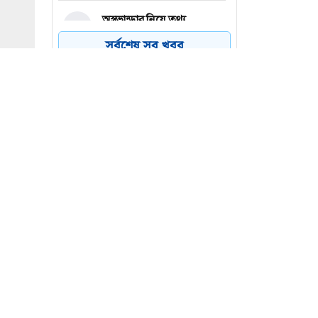
অস্ত্রভান্ডার নিয়ে তথ্য
৪
ফাঁসকারীদের কারাদণ্ডের
সর্বশেষ সব খবর
হুঁশিয়ারি ট্রাম্পের
বিএনপির সংসদ সদস্য
৫
বীথিকাকে আইনি নোটিশ
দিলেন আসিফ মাহমুদ
নতুন বিশ্বরেকর্ড গড়লেন জস
৬
বাটলার
 বীথিকা
্র আসিফ