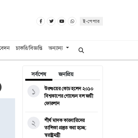
ই-পেপার
িবেদন
চাকরি/বিজ্ঞপ্তি
অন্যান্য
সর্বশেষ
জনপ্রিয়
উরুগুয়ের কোচ হলেন ২০১০
১
বিশ্বকাপের গোল্ডেন বল জয়ী
ফোরলান
শীর্ষ মাদক কারবারিদের
২
তালিকা প্রস্তুত করা হচ্ছে:
স্বরাষ্ট্রমন্ত্রী