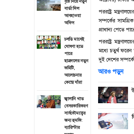
বৃষ্টি নিয়ে নতুন
বার্তা দিল
পররাষ্ট্র মন্ত্রণা
আবহাওয়া
সম্প‌র্কের সাম‌গ
অফিস
প্রাধান্য পে‌তে পা‌র
চলতি মাসেই
পররাষ্ট্র মন্ত্র
ঘোষণা হতে
ম‌ধ্যে চতুর্থ ফ‌
পারে
দুই দে‌শের সম্প‌র্
ছাত্রদলের নতুন
কমিটি,
আরও পড়ুন
আলোচনার
কেন্দ্রে যাঁরা
উ
জ্বালানি খাত
বেসরকারিকরণ
সার্বভৌমত্বের
ভ
জন্য হুমকি:
ব্যারিস্টার