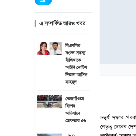
এ সম্পর্কিত আরও খবর
বিএনপির
সংসদ সদস্য
বীথিকাকে
আইনি নোটিশ
দিলেন আসিফ
মাহমুদ
তেজগাঁওয়ে
বিশেষ
অভিযানে
চতুর্থ দফার পররা
গ্রেফতার ৫৬
নেতৃত্ব দেবেন দেশ
অক্টোবর) ঢাকায় 