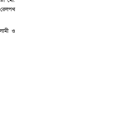
ষ্টা মো.
ং রেলপথ
ইসলামী ও