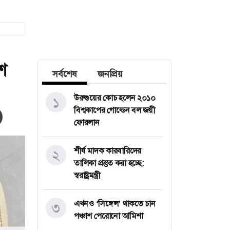
শ
সর্বশেষ
জনপ্রিয়
উরুগুয়ের কোচ হলেন ২০১০
১
বিশ্বকাপের গোল্ডেন বল জয়ী
ফোরলান
শীর্ষ মাদক কারবারিদের
২
তালিকা প্রস্তুত করা হচ্ছে:
স্বরাষ্ট্রমন্ত্রী
এখনও ‘সিঙ্গেল’ থাকতে চান
৩
পঞ্চাশ পেরোনো আমিশা