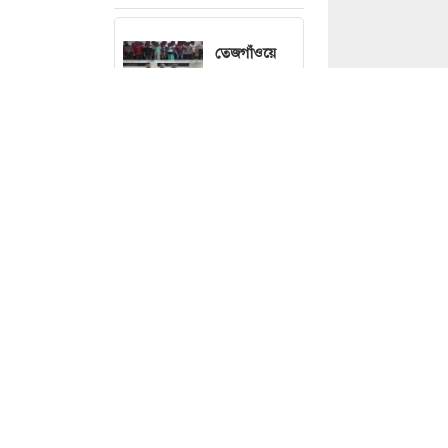
তেজগাঁওয়ে
বিশেষ
অভিযানে
গ্রেফতার ৫৬
বৃষ্টি নিয়ে নতুন
ছবি : 
বার্তা দিল
আবহাওয়া
অফিস
চলতি মাসেই
ঘোষণা হতে
মিথ্যা অভিযোগে 
পারে
বিনতে হোসাইনকে 
ছাত্রদলের নতুন
মাহমুদ সজীব ভূঁই
কমিটি,
আলোচনার