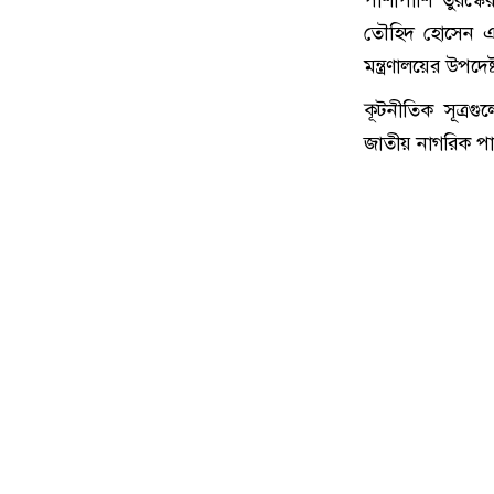
পাশাপা‌শি তুরস্কের
তৌহিদ হোসেন এব
মন্ত্রণালয়ের উপদে
কূটনীতিক সূত্রগু
জাতীয় নাগরিক পার