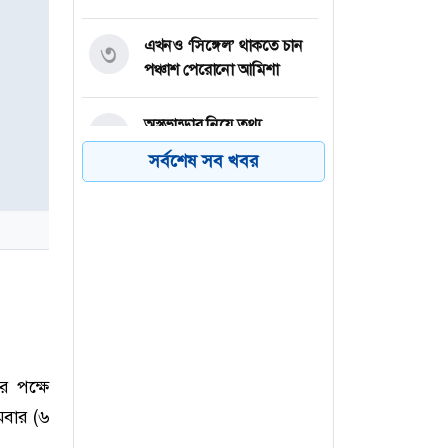
এখনও ‘সিঙ্গেল’ থাকতে চান
৩
পঞ্চাশ পেরোনো আমিশা
অস্ত্রভান্ডার নিয়ে তথ্য
৪
ফাঁসকারীদের কারাদণ্ডের
সর্বশেষ সব খবর
হুঁশিয়ারি ট্রাম্পের
বিএনপির সংসদ সদস্য
৫
বীথিকাকে আইনি নোটিশ
দিলেন আসিফ মাহমুদ
নতুন বিশ্বরেকর্ড গড়লেন জস
৬
বাটলার
ের পক্ষে
ামবার (৬