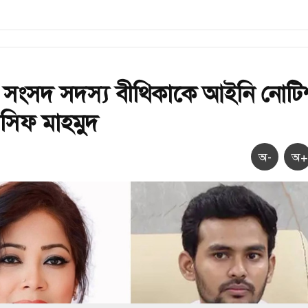
 সংসদ সদস্য বীথিকাকে আইনি নোটি
সিফ মাহমুদ
অ-
অ+