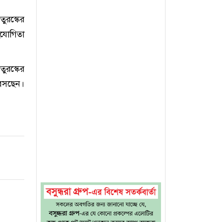
তুরস্কের
হযোগিতা
ুরস্কের
 বস‌ছেন।