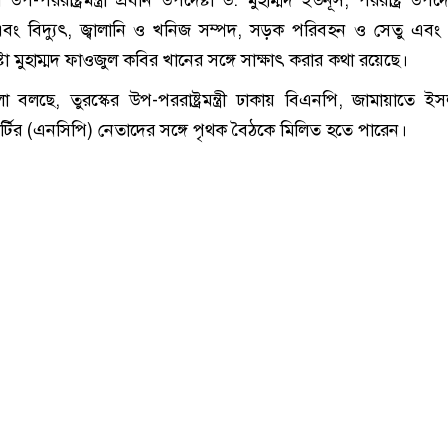
 উপ-পররাষ্ট্রমন্ত্রী প্রধান উপদেষ্টা ড. মুহাম্মদ ইউনূস, পররাষ্ট্র উপদে
ং বিদ্যুৎ, জ্বালানি ও খনিজ সম্পদ, সড়ক পরিবহন ও সেতু এব
ষ্টা মুহাম্মদ ফাওজুল কবির খানের সঙ্গে সাক্ষাৎ করার কথা র‌য়ে‌ছে।
‌লো বল‌ছে, তুরস্কের উপ-পররাষ্ট্রমন্ত্রী ঢাকায় বিএনপি, জামায়াতে 
্টির (এনসিপি) নেতাদের সঙ্গে পৃথক বৈঠ‌কে মি‌লিত হতে পারেন।