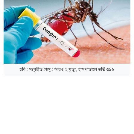
ছবি : সংগৃহীত,ডেঙ্গু : আরও ২ মৃত্যু, হাসপাতালে ভর্তি ৩৯৬