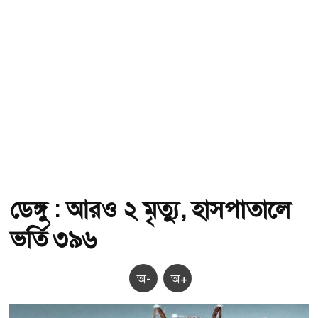
ডেঙ্গু : আরও ২ মৃত্যু, হাসপাতালে
ভর্তি ৩৯৬
অ-
অ+