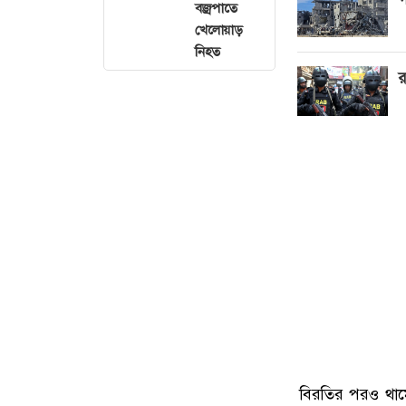
বজ্রপাতে
খেলোয়াড়
নিহত
র
বিরতির পরও থামেন