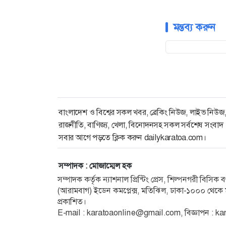
মন্তব্য করুন
বাংলাদেশ ও বিশ্বের সকল খবর, ব্রেকিং নিউজ, লাইভ নিউজ
রাজনীতি, বাণিজ্য, খেলা, বিনোদনসহ সকল সর্বশেষ সংবাদ
সবার আগে পড়তে ক্লিক করুন dailykaratoa.com।
সম্পাদক : মোজাম্মেল হক
সম্পাদক কর্তৃক ন্যাশনাল প্রিন্টিং প্রেস, শিল্পনগরী বিসি
(আরামবাগ) ইডেন কমপ্লেক্স, মতিঝিল, ঢাকা-১০০০ থেকে ম
প্রকাশিত।
E-mail : karatoaonline@gmail.com, বিজ্ঞাপন :