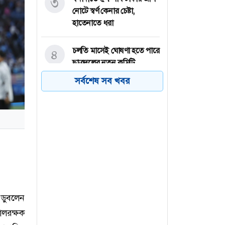
৩
নোটে স্বর্ণ কেনার চেষ্টা,
হাতেনাতে ধরা
চলতি মাসেই ঘোষণা হতে পারে
৪
ছাত্রদলের নতুন কমিটি,
আলোচনার কেন্দ্রে যাঁরা
সর্বশেষ সব খবর
ছাত্রদলের উদ্যোগে জবিতে
৫
মৌসুমি ফল উৎসবের
আয়োজন
জ্বালানি খাত বেসরকারিকরণ
৬
সার্বভৌমত্বের জন্য হুমকি:
ব্যারিস্টার ফুয়াদ
 ডুবলেন
োলরক্ষক