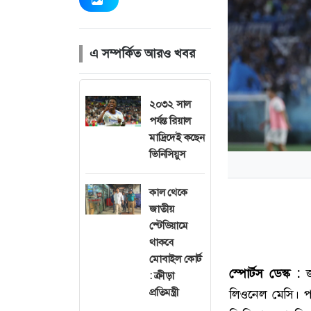
এ সম্পর্কিত আরও খবর
২০৩২ সাল
পর্যন্ত রিয়াল
মাদ্রিদেই কছেন
ভিনিসিয়ুস
কাল থেকে
জাতীয়
স্টেডিয়ামে
থাকবে
মোবাইল কোর্ট
স্পোর্টস ডেস্ক :
জ
: ক্রীড়া
প্রতিমন্ত্রী
লিওনেল মেসি। পা