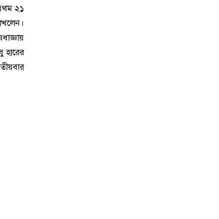
্রথম ২১
াখলেন।
ধাজ্ঞায়
ু হারের
ৃতীয়বার