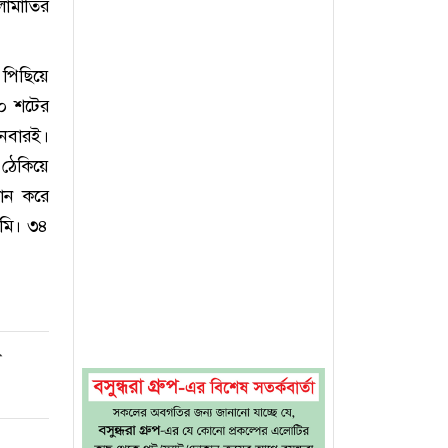
লোমাতির
 পিছিয়ে
১০ শটের
িনবারই।
 ঠেকিয়ে
মান করে
ামি। ৩৪
ল