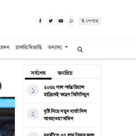
ই-পেপার
িবেদন
চাকরি/বিজ্ঞপ্তি
অন্যান্য
সর্বশেষ
জনপ্রিয়
২০৩২ সাল পর্যন্ত রিয়াল
১
মাদ্রিদেই কছেন ভিনিসিয়ুস
বৃষ্টি নিয়ে নতুন বার্তা দিল
২
আবহাওয়া অফিস
বনানীতে ৫৭ লাখ টাকার জাল