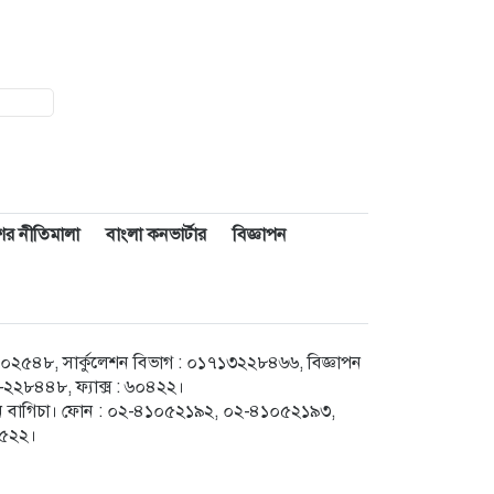
াশের নীতিমালা
বাংলা কনভার্টার
বিজ্ঞাপন
৪৮, সার্কুলেশন বিভাগ : ০১৭১৩২২৮৪৬৬, বিজ্ঞাপন
২৮৪৪৮, ফ্যাক্স : ৬০৪২২।
েগুন বাগিচা। ফোন : ০২-৪১০৫২১৯২, ০২-৪১০৫২১৯৩,
৮৫২২।