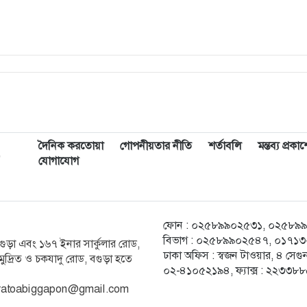
দৈনিক করতোয়া
গোপনীয়তার নীতি
শর্তাবলি
মন্তব্য প্রক
,
যোগাযোগ
ফোন : ০২৫৮৯৯০২৫৩১, ০২৫৮৯৯০২৫
বিভাগ : ০২৫৮৯৯০২৫৪৭, ০১৭১৩-২
ক বগুড়া এবং ১৬৭ ইনার সার্কুলার রোড,
ঢাকা অফিস : স্বজন টাওয়ার, ৪ স
ুদ্রিত ও চকযাদু রোড, বগুড়া হতে
০২-৪১০৫২১৯৪, ফ্যাক্স : ২২৩৩৮
 karatoabiggapon@gmail.com