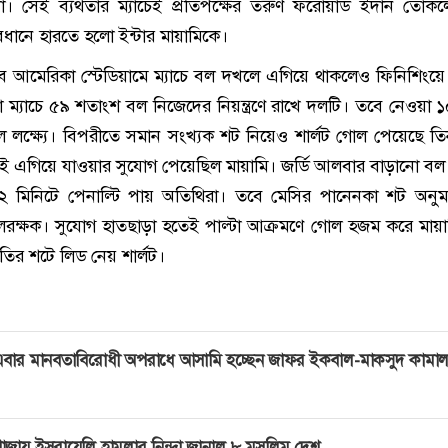
িনা। সেই ব্যর্থতার ম্যাচেই প্রতিপক্ষের তরুণ ফরোয়ার্ড ইদান তোক
্যবধানে হারতে হলো ইন্টার মায়ামিকে।
ব আমেরিকা স্টেডিয়ামে ম্যাচে বল দখলে এগিয়ে থাকলেও ফিনিশিংয়ে
ো ম্যাচে ৫৯ শতাংশ বল নিজেদের নিয়ন্ত্রণে রাখে দলটি। তবে নেওয়া 
ছিল লক্ষ্যে। বিপরীতে সমান সংখ্যক শট নিয়েও শার্লট গোল পেয়েছে ত
িটেই এগিয়ে যাওয়ার সুযোগ পেয়েছিল মায়ামি। জর্ডি আলবার বাড়ানো বল
২ মিনিটে পেনাল্টি পায় অতিথিরা। তবে মেসির পানেনকা শট অনু
লরক্ষক। সুযোগ হাতছাড়া হতেই পাল্টা আক্রমণে গোল হজম করে মায়
ির শটে লিড নেয় শার্লট।
বার মানবতাবিরোধী অপরাধে আসামি হচ্ছেন জাফর ইকবাল-মাকসুদ কামা
াজায় ইসরায়েলি হামলার নিন্দা জানাল ৮ মুসলিম দেশ