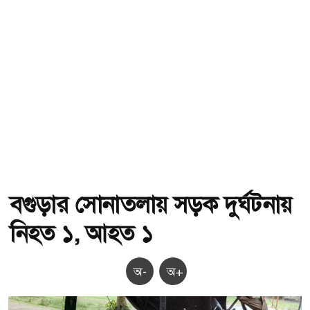
বগুড়ার সোনাতলায় সড়ক দুর্ঘটনায়
নিহত ১, আহত ১
অ-
অ+