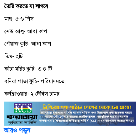
তৈরি করতে যা লাগবে
মাছ- ৫-৬ পিস
সেদ্ধ আলু- আধা কাপ
পেঁয়াজ কুচি- আধা কাপ
ডিম- ২টি
কাঁচা মরিচ কুচি- ৩-৪ টি
ধনিয়া পাতা কুচি- পরিমাণমতো
কর্নফ্লাওয়ার- ২ টেবিল চামচ
আরও পড়ুন