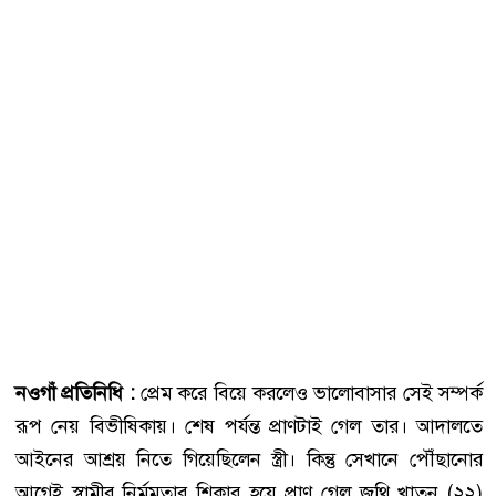
নওগাঁ প্রতিনিধি :
প্রেম করে বিয়ে করলেও ভালোবাসার সেই সম্পর্ক
রূপ নেয় বিভীষিকায়। শেষ পর্যন্ত প্রাণটাই গেল তার। আদালতে
আইনের আশ্রয় নিতে গিয়েছিলেন স্ত্রী। কিন্তু সেখানে পৌঁছানোর
আগেই স্বামীর নির্মমতার শিকার হয়ে প্রাণ গেল জুথি খাতুন (২২)