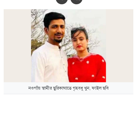
নওগাঁয় স্বামীর ছুরিকাঘাতে গৃহবধূ খুন, ফাইল ছবি