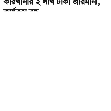
কারখানার ২ লাখ টাকা জরিমানা,
কার্যক্রম বন্ধ
অ-
অ+
বগুড়ায় অবৈধ সীসা তৈরি কারখানার ২ লাখ টাকা জরিমানা, কার্যক্রম বন্ধ