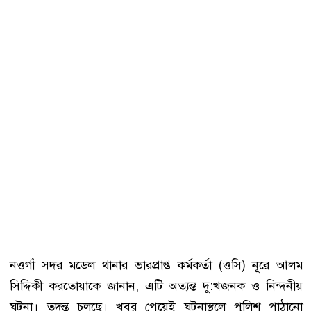
নওগাঁ সদর মডেল থানার ভারপ্রাপ্ত কর্মকর্তা (ওসি) নূরে আলম
সিদ্দিকী করতোয়াকে জানান, এটি অত্যন্ত দু:খজনক ও নিন্দনীয়
ঘটনা। তদন্ত চলছে। খবর পেয়েই ঘটনাস্থলে পুলিশ পাঠানো