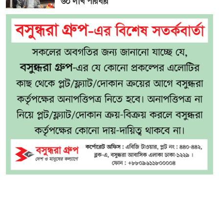
৬০ লাখ পরিবার