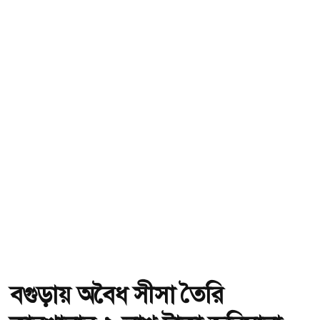
বগুড়ায় অবৈধ সীসা তৈরি