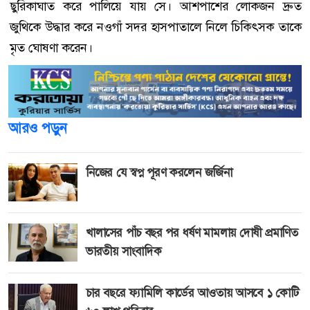
ছুরিকাঘাত করে পালিয়ে যায় সে। আশপাশের লোকজন দ্রুত
জুথিকে উদ্ধার করে নওগাঁ সদর হাসপাতালে নিলে চিকিৎসক তাকে
মৃত ঘোষণা করেন।
আরও পড়ুন
নিজের যে স্বপ্ন পূরণ করলেন জর্জিনা
খালাসের পাঁচ বছর পর ধর্ষণ মামলায় দোষী প্রমাণিত
ভারতীয় সাংবাদিক
চার বছরে ফ্যামিলি কার্ডের আওতায় আসবে ১ কোটি