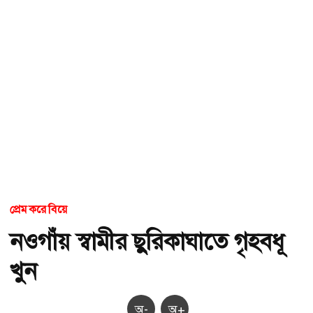
প্রেম করে বিয়ে
নওগাঁয় স্বামীর ছুরিকাঘাতে গৃহবধূ
খুন
অ-
অ+