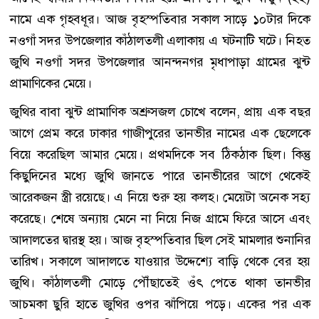
নামে এক গৃহবধূর। আজ বৃহস্পতিবার সকাল সাড়ে ১০টার দিকে
নওগাঁ সদর উপজেলার কাঁঠালতলী এলাকায় এ ঘটনাটি ঘটে। নিহত
জুথি নওগাঁ সদর উপজেলার আনন্দনগর মৃধাপাড়া গ্রামের ঝুন্ট
প্রামাণিকের মেয়ে।
জুথির বাবা ঝুন্ট প্রামাণিক অশ্রুসজল চোখে বলেন, প্রায় এক বছর
আগে প্রেম করে ঢাকার গাজীপুরের তানভীর নামের এক ছেলেকে
বিয়ে করেছিল আমার মেয়ে। প্রথমদিকে সব ঠিকঠাক ছিল। কিন্তু
কিছুদিনের মধ্যে জুথি জানতে পারে তানভীরের আগে থেকেই
আরেকজন স্ত্রী রয়েছে। এ নিয়ে শুরু হয় কলহ। মেয়েটা অনেক সহ্য
করেছে। শেষে অন্যায় মেনে না নিয়ে নিজ গ্রামে ফিরে আসে এবং
আদালতের দ্বারস্থ হয়। আজ বৃহস্পতিবার ছিল সেই মামলার শুনানির
তারিখ। সকালে আদালতে যাওয়ার উদ্দেশ্যে বাড়ি থেকে বের হয়
জুথি। কাঁঠালতলী মোড়ে পৌঁছাতেই ওঁৎ পেতে থাকা তানভীর
আচমকা ছুরি হাতে জুথির ওপর ঝাঁপিয়ে পড়ে। একের পর এক