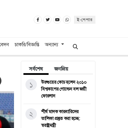
ই-পেপার
িবেদন
চাকরি/বিজ্ঞপ্তি
অন্যান্য
সর্বশেষ
জনপ্রিয়
উরুগুয়ের কোচ হলেন ২০১০
১
বিশ্বকাপের গোল্ডেন বল জয়ী
ফোরলান
শীর্ষ মাদক কারবারিদের
২
তালিকা প্রস্তুত করা হচ্ছে:
স্বরাষ্ট্রমন্ত্রী