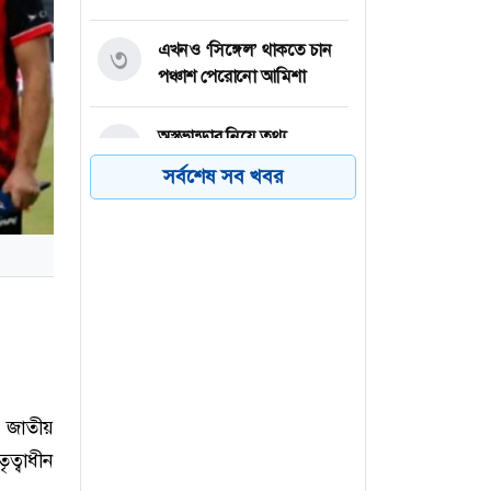
এখনও ‘সিঙ্গেল’ থাকতে চান
৩
পঞ্চাশ পেরোনো আমিশা
অস্ত্রভান্ডার নিয়ে তথ্য
৪
ফাঁসকারীদের কারাদণ্ডের
সর্বশেষ সব খবর
হুঁশিয়ারি ট্রাম্পের
বিএনপির সংসদ সদস্য
৫
বীথিকাকে আইনি নোটিশ
দিলেন আসিফ মাহমুদ
নতুন বিশ্বরেকর্ড গড়লেন জস
৬
বাটলার
শ জাতীয়
ৃত্বাধীন