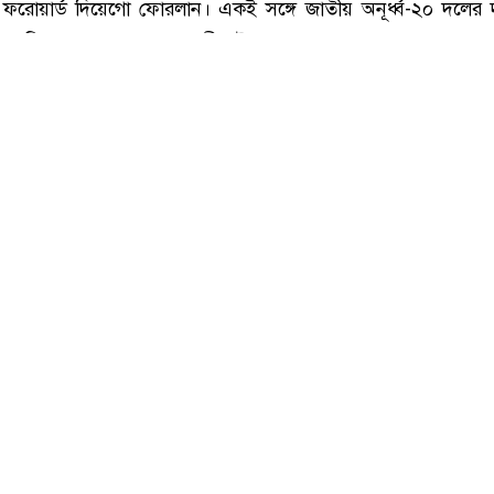
 সংগৃহীত, উরুগুয়ের কোচ হলেন ২০১০ বিশ্বকাপের গোল্ডেন বল জয়ী ফোরলান
উরুগুয়ে জাতীয় ফুটবল দলের নতুন প্রধান কোচ হিসেবে দায়িত্ব 
ি ফরোয়ার্ড দিয়েগো ফোরলান। একই সঙ্গে জাতীয় অনূর্ধ্ব-২০ দলের দ
০ বিশ্বকাপের গোল্ডেন বলজয়ী এই সাবেক তারকা।
বিবৃতিতে উরুগুয়ে ফুটবল অ্যাসোসিয়েশন ফোরলানের নিয়োগের বিষয়টি 