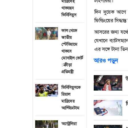
টাইগাররা।
মাদ্রিদেই
থাকছেন
দিন দুয়েক আগে 
ভিনিসিয়ুস
ফিল্ডিংয়ের সিদ্ধা
কাল থেকে
আসরের জন্য যথেষ্ট
জাতীয়
যেখানে ব্যাটসম্
স্টেডিয়ামে
এর সঙ্গে টানা তি
থাকবে
মোবাইল কোর্ট
আরও পড়ুন
: ক্রীড়া
প্রতিমন্ত্রী
উ
ভিনিসিয়ুসকে
রিয়াল
মাদ্রিদের
ভ
আল্টিমেটাম
অস্ট্রেলিয়া