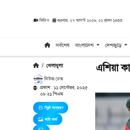
ভিডিও
শুক্রবার, ০৭ আগস্ট ২০২৬, ২২ শ্রাবণ ১৪৩৩
সর্বশেষ
বাংলাদেশ
দেশজুড়ে
এশিয়া ক
/
খেলাধুলা
নিউজ ডেস্ক
প্রকাশ : ১১ সেপ্টেম্বর, ২০২৫
০৮:২১ পিএম
প্রিন্ট সংস্করণ
ফটো কার্ড