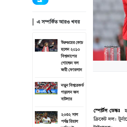
এ সম্পর্কিত আরও খবর
উরুগুয়ের কোচ
হলেন ২০১০
বিশ্বকাপের
গোল্ডেন বল
জয়ী ফোরলান
নতুন বিশ্বরেকর্ড
গড়লেন জস
বাটলার
স্পোর্টস ডেস্কঃ
হংক
২০৩২ সাল
ক্রিকেট দল। টুর্ন
পর্যন্ত রিয়াল