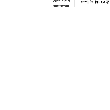
ছেলের বার্সায়
যোগ দেওয়া
নিয়ে যা
বললেন মেসি
ইনফান্তিনোর
ওপর আস্থা
নেই,
ছবি :
পদত্যাগের
আহ্বান
নরওয়ের
নতুন বিশ্বরেকর্ড
গড়লেন জস
স্পোর্টস ডেস্ক :
বাটলার
দেশটির কিংবদন্ত
পালন করবেন ২০১
২০৩২ সাল
পর্যন্ত রিয়াল
বৃহস্পতিবার এক 