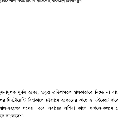
০৩২ সাল পর্যন্ত রিয়াল মাদ্রিদেই থাকছেন ভিনিসিয়ুস
ুলনামূলক দুর্বল হংকং, তবুও প্রতিপক্ষকে হালকাভাবে নিচ্ছে না বা
র টি-টোয়েন্টি বিশ্বকাপে চট্টগ্রামে হংকংয়ের কাছে ২ উইকেটে হারে
লাল-সবুজের দলের। তবে এবারের এশিয়া কাপে কাগজে-কলমে ফ
মবে বাংলাদেশ।