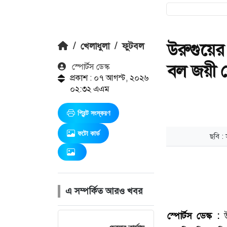
উরুগুয়ের
/
খেলাধুলা
/
ফুটবল
বল জয়ী 
স্পোর্টস ডেস্ক
প্রকাশ : ০৭ আগস্ট, ২০২৬
০২:৩২ এএম
প্রিন্ট সংস্করণ
ফটো কার্ড
এ সম্পর্কিত আরও খবর