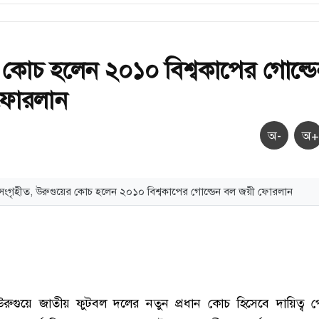
 কোচ হলেন ২০১০ বিশ্বকাপের গোল্ডে
ফোরলান
অ-
অ+