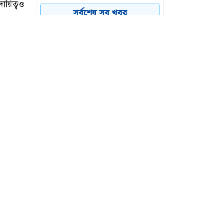
সর্বশেষ সব খবর
৩০ ম্যানেজার নিয়োগ দেবে
৫
সিঙ্গার, লাগবে স্নাতক পাস
৫০ জনকে নিয়োগ দেবে প্রাণ
৬
গ্রুপ, ৪৫ বছরেও আবেদন
পেয়েছেন
ায়িত্বও
নিশ্চিত