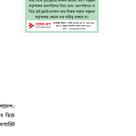
ংলাদেশ।
র তিক্ত
েভারিট