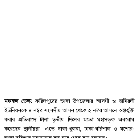
মফস্বল ডেস্ক:
ফরিদপুরের ভাঙ্গা উপজেলার আলগী ও হামিরদী
ইউনিয়নকে ৪ নম্বর সংসদীয় আসন থেকে ২ নম্বর আসনে অন্তর্ভুক্ত
করার প্রতিবাদে টানা তৃতীয় দিনের মতো মহাসড়ক অবরোধ
করেছেন স্থানীয়রা। এতে ঢাকা-খুলনা, ঢাকা-বরিশাল ও যশোর-