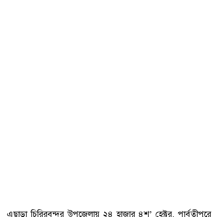
এছাড়া চিরিরবন্দর উপজেলায় ২৪ হাজার ৪শ’ হেক্টর, পার্বতীপুরে