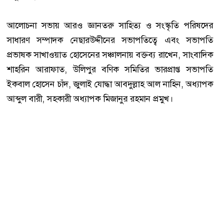
আলোচনা সভায় আরও জ্ঞানতরু সাহিত্য ও সংস্কৃতি পরিষদের
সাধারণ সম্পাদক নেছারউদ্দীনের সভাপ‌তি‌ত্বে এবং সভাপতি
প্রভাষক সাখাওয়াত হোসেনের সঞ্চালনায় বক্তব‌্য রা‌খেন, সাংবাদিক
শাহরিন আরাফাত, উলিপুর বণিক সমিতির ভারপ্রাপ্ত সভাপতি
ইকবাল হোসেন চাঁদ, জুলাই যোদ্ধা আবদুল্লাহ আল নাহিন, অধ্যাপক
আব্দুল বারী, সহকারী অধ্যাপক মিজানুর রহমান প্রমুখ।