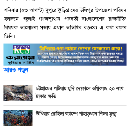
শ‌নিবার (২৩ আগস্ট) দুপু‌রে কু‌ড়িগ্রামের উলিপুর উপ‌জেলা প‌রিষদ
হলরু‌মে ‘জুলাই গণঅভ্যুত্থান পরবর্তী বাংলাদেশের রাজনীতি’
বিষয়ক আলোচনা সভায় প্রধান অতিথির ব‌ক্তব্যে এ কথা ব‌লেন
তি‌নি।
আরও পড়ুন
চট্টগ্রামের পটিয়ায় মুদি দোকানে অগ্নিকাণ্ড, ২০ লাখ
টাকার ক্ষতি
উখিয়ায় রোহিঙ্গা ক্যাম্পে পাহাড়ধসে শিশুর মৃত্যু