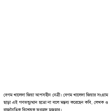
বেগম খালেদা জিয়া আপসহীন নে‌ত্রী। বেগম খা‌লেদা জিয়ার সংগ্রাম
ছাড়া এই গণঅভ্যুত্থান হতো না ব‌লে মন্তব্য ক‌রে‌ছেন ক‌বি, লেখক ও
রাজনৈতিক বিশ্লেষক ফরহাদ মজহার।