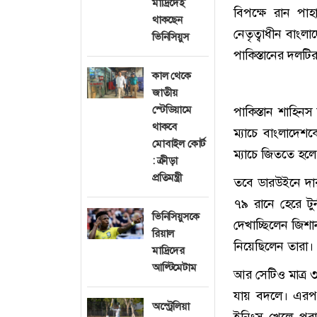
মাদ্রিদেই
বিপক্ষে রান পা
থাকছেন
নেতৃত্বাধীন বাং
ভিনিসিয়ুস
পাকিস্তানের দলটি
কাল থেকে
জাতীয়
স্টেডিয়ামে
পাকিস্তান শাহিন
থাকবে
ম্যাচে বাংলাদেশক
মোবাইল কোর্ট
ম্যাচে জিততে হলে
: ক্রীড়া
প্রতিমন্ত্রী
তবে ডারউইনে দার
৭৯ রানে হেরে টুর
ভিনিসিয়ুসকে
দেখাচ্ছিলেন জিশা
রিয়াল
নিয়েছিলেন তারা।
মাদ্রিদের
আল্টিমেটাম
আর সেটিও মাত্র ৩
যায় বদলে। এরপ
অস্ট্রেলিয়া
ইনিংস খেলে পরা