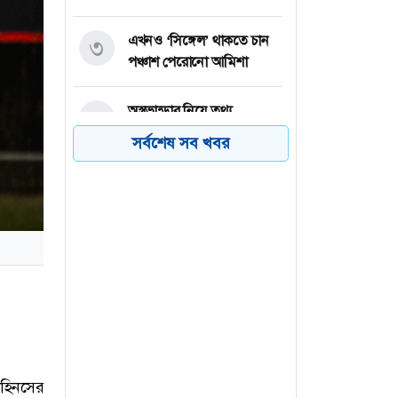
এখনও ‘সিঙ্গেল’ থাকতে চান
৩
পঞ্চাশ পেরোনো আমিশা
অস্ত্রভান্ডার নিয়ে তথ্য
৪
ফাঁসকারীদের কারাদণ্ডের
সর্বশেষ সব খবর
হুঁশিয়ারি ট্রাম্পের
বিএনপির সংসদ সদস্য
৫
বীথিকাকে আইনি নোটিশ
দিলেন আসিফ মাহমুদ
নতুন বিশ্বরেকর্ড গড়লেন জস
৬
বাটলার
শাহিনসের