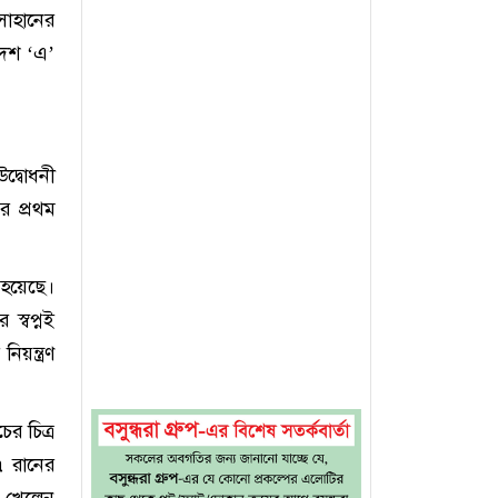
োহানের
দেশ ‘এ’
দ্বোধনী
র প্রথম
 হয়েছে।
স্বপ্নই
য়ন্ত্রণ
র চিত্র
 রানের
 খেলেন