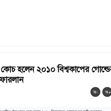
 কোচ হলেন ২০১০ বিশ্বকাপের গোল্ডে
ফোরলান
অ-
অ+