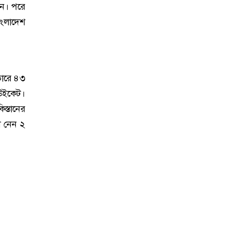
েন। পরে
াংলাদেশ
ভারে ৪৩
উইকেট।
স্তানের
 নেন ২