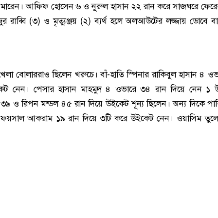
কা মারেন। আফিফ হোসেন ৬ ও নুরুল হাসান ২২ রান করে সাজঘরে ফের
জুর রাব্বি (৩) ও মৃত্যুঞ্জয় (২) ব্যর্থ হলে অলআউটের লজ্জায় ডোবে ব
খেলা বোলাররাও ছিলেন খরুচে। বাঁ-হাতি স্পিনার রাকিবুল হাসান ৪ ও
েট নেন। পেসার হাসান মাহমুদ ৪ ওভারে ৩৪ রান দিয়ে নেন ১ 
রে ৩৯ ও রিপন মন্ডল ৪৫ রান দিয়ে উইকেট শূন্য ছিলেন। অন্য দিকে পাকি
 ফয়সাল আকরাম ১৯ রান দিয়ে ৩টি করে উইকেট নেন। ওয়াসিম তুলে