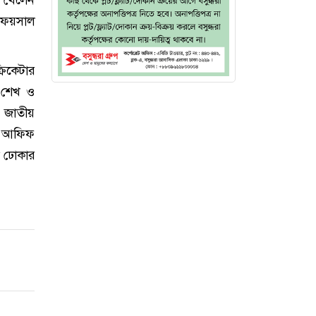
ও ফয়সাল
িকেটার
ম শেখ ও
। জাতীয়
ন আফিফ
ে ঢোকার