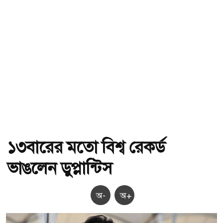
১৩বারের মতো বিশ্ব রেকর্ড
ভাঙলেন ডুপ্লান্টিস
অ-
অ+