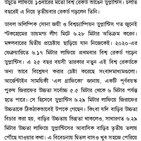
উঁচুতে লাফিয়ে ১৩বারের মতো বিশ্ব রেকর্ড ভাঙেন ডুপ্লান্টিস। চলতি
বছরেই এ নিয়ে তৃতীয়বার রেকর্ড গড়লেন তিনি।
ডাবল অলিম্পিক সোনা জয়ী ও বিশ্বচ্যাম্পিয়ন ডুপ্লান্টিস গত জুনেই
স্টকহোমের ডায়মন্ড লীগ মিটে ৬.২৮ মিটার অতিক্রম করেন।
মঙ্গলবারের দ্বিতীয় প্রচেষ্টায় ছাড়িয়ে যান নিজেকেই। ২০২০-এর
ফেব্রুয়ারিতে ৬.১৭ মিটার লাফিয়ে প্রথমবার বিশ্ব রেকর্ড গড়েন
ডুপ্লান্টিস। এ ২৫ বছর বয়সী তারকার নতুন এই বিশ্ব রেকর্ডকে
অন্য ভাবে বিশ্লেষণ করার চেষ্টা করেছে সংবাদমাধ্যমগুলো।
আর্জেন্টাইন সাময়িকী ‘এল গ্রাফিকো’ জানায়, একটি পূর্ণবয়স্ক
পুরুষ জিরাফের উচ্চতা সর্বোচ্চ ৫.৫ মিটার থেকে ৬ মিটার পর্যন্ত
হতে পারে। সে হিসেবে ডুপ্লান্টিস ৬.২৯ মিটার লাফিয়ে জিরাফের
উচ্চতাকে ঠিকঠাকভাবেই টপকে গেছেন। কিংবা যদি বাড়ির উচ্চতা
বিচার করা হয়, বাড়ির উচ্চতায় ভিন্নতা থাকলেও, সাধারণত ৬.২৯
মিটার উচ্চতা লাফিয়ে ডুপ্লান্টিসের আবাসিক বাড়ির তৃতীয় তলায়
পৌঁছে যাওয়ার কথা। এ বিবেচনায় দ্বিতল বাসও খুব সহজে পেরিয়ে