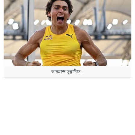
আরমান্দ ডুপ্লান্টিস ।