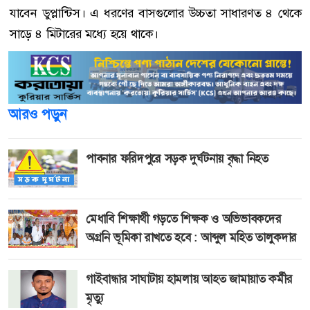
যাবেন ডুপ্লান্টিস। এ ধরণের বাসগুলোর উচ্চতা সাধারণত ৪ থেকে
সাড়ে ৪ মিটারের মধ্যে হয়ে থাকে।
আরও পড়ুন
পাবনার ফরিদপুরে সড়ক দুর্ঘটনায় বৃদ্ধা নিহত
মেধাবি শিক্ষার্থী গড়তে শিক্ষক ও অভিভাবকদের
অগ্রনি ভূমিকা রাখতে হবে : আব্দুল মহিত তালুকদার
গাইবান্ধার সাঘাটায় হামলায় আহত জামায়াত কর্মীর
মৃত্যু