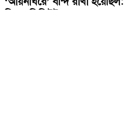
‘আয়নাঘরে’ বন্দি রাখা হয়েছিল:
চিফ প্রসিকিউটর
অ-
অ+
সংগৃহীত,১/১১ তে তারেক রহমানকে ‘আয়নাঘরে’ বন্দি রাখা হয়েছিল: চিফ
প্রসিকিউটর