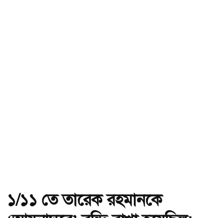
১/১১ তে তারেক রহমানকে