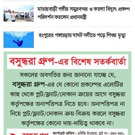
মাতারবাড়ী গভীর সমুদ্রবন্দর ও কয়লা বিদ্যুৎ প্রকল্প
পরিদর্শন করলেন প্রধানমন্ত্রী
রংপুরের গঙ্গাচড়ায় ঘাঘট নদীতে পড়ে শিশুর মৃত্যু