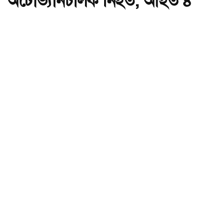
অটোভ্যানচালক নিহত, আহত ৪
অ-
অ+
বাগেরহাটে বাসের ধাক্কায় অটোভ্যানচালক নিহত, আহত ৪