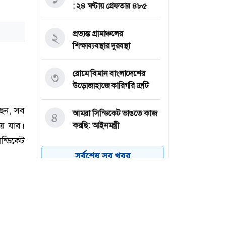
: ২৪ ঘণ্টায় গ্রেফতার ৪৮৫
প্রত্যন্ত গ্রামাঞ্চলের
২
শিক্ষাব্যবস্থার দুরবস্থা
রোমে বিমান বাংলাদেশের
৩
উড়োজাহাজে কারিগরি ত্রুটি
আমরা সিন্ডিকেট ভাঙতে কাজ
৪
করছি: আইনমন্ত্রী
অস্ট্রেলিয়া একাদশের বিপক্ষে
৫
সর্বশেষ সব খবর
ইনিংস ব্যবধানে হার
বাংলাদেশের
ড্যাবের প্রতিষ্ঠাবার্ষিকীতে যোগ
৬
দিয়েছেন প্রধানমন্ত্রী