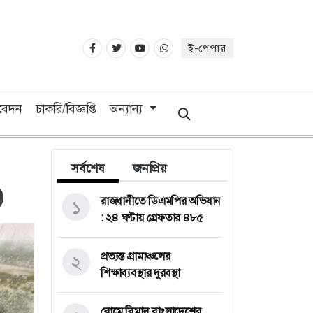
ই-পেপার
িবেদন
চাকরি/বিজ্ঞপ্তি
অন্যান্য
সর্বশেষ
জনপ্রিয়
রাজধানীতে ডিএমপির অভিযান
১
: ২৪ ঘণ্টায় গ্রেফতার ৪৮৫
প্রত্যন্ত গ্রামাঞ্চলের
২
শিক্ষাব্যবস্থার দুরবস্থা
রোমে বিমান বাংলাদেশের