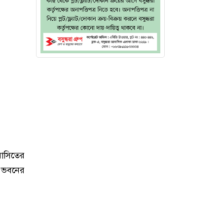
বাসিতের
এ ভবনের