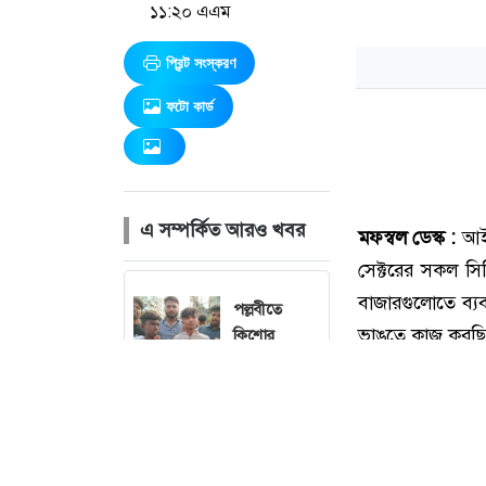
১১:২০ এএম
প্রিন্ট সংস্করণ
ফটো কার্ড
এ সম্পর্কিত আরও খবর
পল্লবীতে
কিশোর
গ্যাংয়ের অস্ত্রের
মহড়া,
চাপাতিসহ
আটক ২