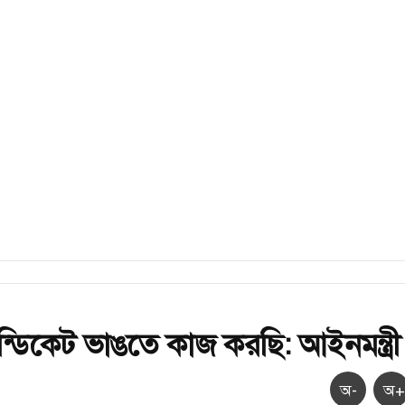
্ডিকেট ভাঙতে কাজ করছি: আইনমন্ত্র
অ-
অ+