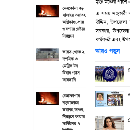
মুক্ত মঞ্চের পা
নেত্রকোনা বড়
এ সময় সহকারী কম
বাজারে ভয়াবহ
উদ্দিন, উপজেলা 
অগ্নিকাণ্ড, প্রায়
৩ ঘণ্টার চেষ্টায়
সরকার, উপজেলা স
নিয়ন্ত্রণে
কর্মকর্তা এবং উপ
আরও পড়ুন
ভারত থেকে ২
দশমিক ৩
মেট্রিক টন
ব
টিয়ার গ্যাস
আমদানি
প
নেত্রকোণায়
বড়বাজারে
ভয়াবহ আগুন,
নিয়ন্ত্রণে ফায়ার
য
সার্ভিসের ৭