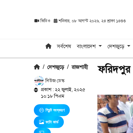
ভিডিও
শনিবার, ০৮ আগস্ট ২০২৬, ২৪ শ্রাবণ ১৪৩৩
সর্বশেষ
বাংলাদেশ
দেশজুড়ে
ফরিদপুর প
/
দেশজুড়ে
/
রাজশাহী
নিউজ ডেস্ক
প্রকাশ : ২২ জুলাই, ২০২৫
১০:১৮ পিএম
প্রিন্ট সংস্করণ
ফটো কার্ড